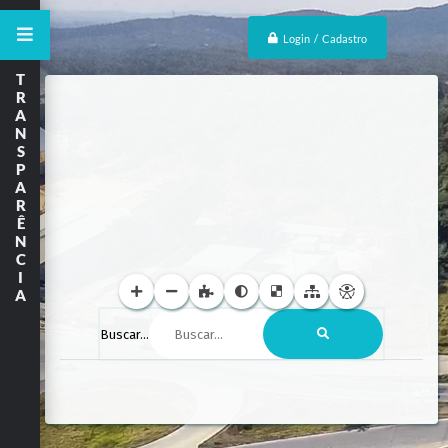
Login / Cadastro
T
R
A
N
S
P
A
R
Ê
N
C
I
A
Buscar...