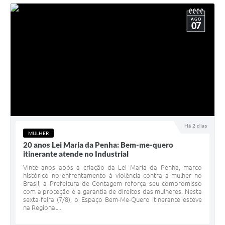
AGO
07
Há 2 dias
MULHER
20 anos Lei Maria da Penha: Bem-me-quero
itinerante atende no Industrial
Vinte anos após a criação da Lei Maria da Penha, marco
histórico no enfrentamento à violência contra a mulher no
Brasil, a Prefeitura de Contagem reforça seu compromisso
com a proteção e a garantia de direitos das mulheres. Nesta
sexta-feira (7/8), o Espaço Bem-Me-Quero itinerante esteve
na Regional...