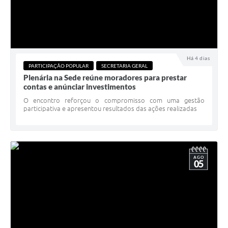
Há 4 dias
PARTICIPAÇÃO POPULAR
SECRETARIA GERAL
Plenária na Sede reúne moradores para prestar
contas e anúnciar investimentos
O encontro reforçou o compromisso com uma gestão
participativa e apresentou resultados das ações realizadas
AGO
05