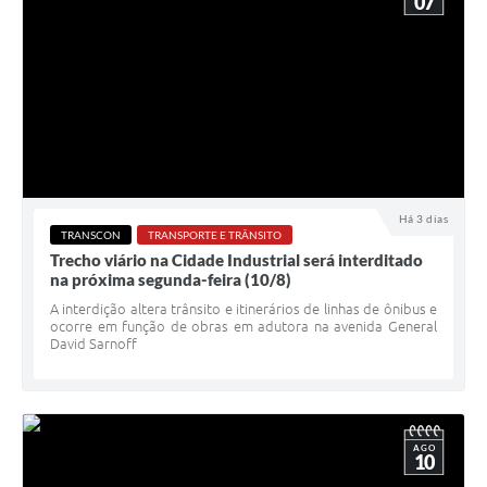
07
Há 3 dias
TRANSCON
TRANSPORTE E TRÂNSITO
Trecho viário na Cidade Industrial será interditado
na próxima segunda-feira (10/8)
A interdição altera trânsito e itinerários de linhas de ônibus e
ocorre em função de obras em adutora na avenida General
David Sarnoff
AGO
10