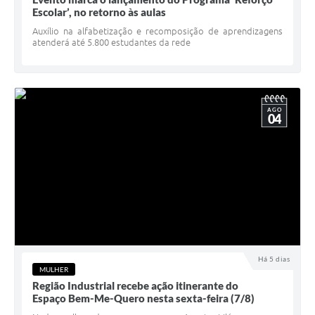
Escolar’, no retorno às aulas
Auxílio na alfabetização e recomposição de aprendizagens
atenderá até 5.800 estudantes da rede
AGO
04
Há 5 dias
MULHER
Região Industrial recebe ação itinerante do
Espaço Bem-Me-Quero nesta sexta-feira (7/8)