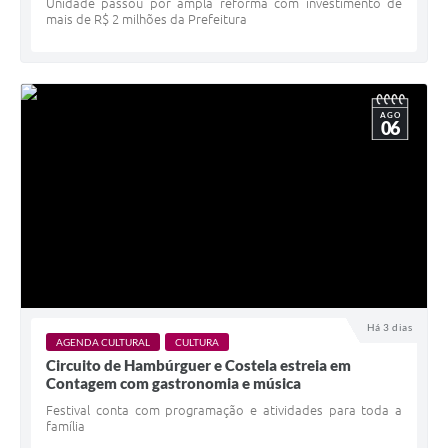
Unidade passou por ampla reforma com investimento de
mais de R$ 2 milhões da Prefeitura
AGO
06
Há 3 dias
AGENDA CULTURAL
CULTURA
Circuito de Hambúrguer e Costela estreia em
Contagem com gastronomia e música
Festival conta com programação e atividades para toda a
família