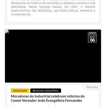
fazia parte da história do município e ajudava a construir sua
identidade. Dessa herança nasceu, em 2007, o Festival
Gastronômico das Abóboras, que reúne cultura, memória e
os sabores da...
AGO
06
Há 3 dias
EDUCAÇÃO
REGIONAL INDUSTRIAL
Moradores do Industrial celebram reforma do
Cemei Vereador João Evangelista Fernandes