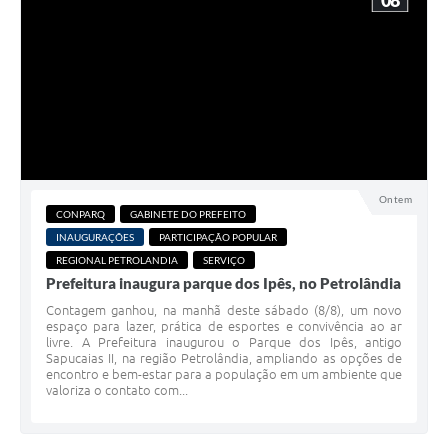
08
Ontem
CONPARQ
GABINETE DO PREFEITO
INAUGURAÇÕES
PARTICIPAÇÃO POPULAR
REGIONAL PETROLANDIA
SERVIÇO
Prefeitura inaugura parque dos Ipês, no Petrolândia
Contagem ganhou, na manhã deste sábado (8/8), um novo
espaço para lazer, prática de esportes e convivência ao ar
livre. A Prefeitura inaugurou o Parque dos Ipês, antigo
Sapucaias II, na região Petrolândia, ampliando as opções de
encontro e bem-estar para a população em um ambiente que
valoriza o contato com...