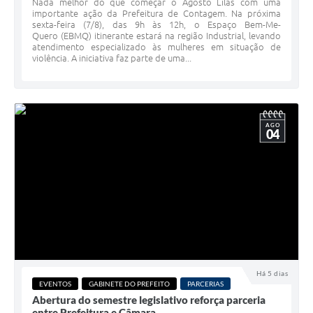
Nada melhor do que começar o Agosto Lilás com uma
importante ação da Prefeitura de Contagem. Na próxima
sexta-feira (7/8), das 9h às 12h, o Espaço Bem-Me-
Quero (EBMQ) itinerante estará na região Industrial, levando
atendimento especializado às mulheres em situação de
violência. A iniciativa faz parte de uma...
AGO
04
Há 5 dias
EVENTOS
GABINETE DO PREFEITO
PARCERIAS
Abertura do semestre legislativo reforça parceria
entre Prefeitura e Câmara