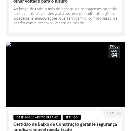
olhar voltado para o futuro
Ao longo de todo o mês de agosto, os contagenses poderão
participar de atividades gratuitas, eventos culturais, ações de
cidadania e inaugurações que reforçam o compromisso da
gestão com o desenvolvimento da cidade
AGO
04
Há 5 dias
DESENVOLVIMENTO URBANO
SERVIÇO
Certidão de Baixa de Construção garante segurança
jurídica e imóvel regularizado