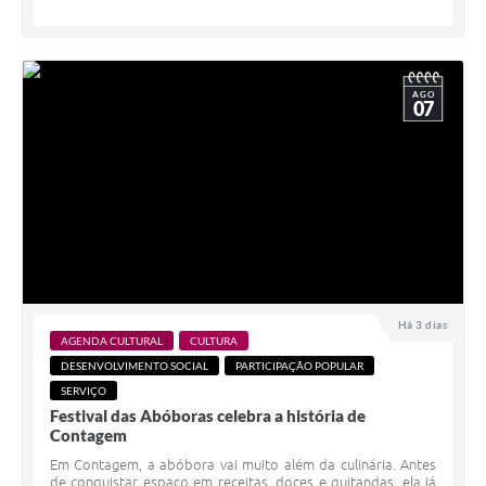
AGO
07
Há 3 dias
AGENDA CULTURAL
CULTURA
DESENVOLVIMENTO SOCIAL
PARTICIPAÇÃO POPULAR
SERVIÇO
Festival das Abóboras celebra a história de
Contagem
Em Contagem, a abóbora vai muito além da culinária. Antes
de conquistar espaço em receitas, doces e quitandas, ela já