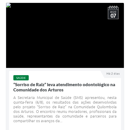
AGO
07
Há 2 dias
SAÚDE
“Sorriso de Raiz” leva atendimento odontológico na
Comunidade dos Arturos
A Secretaria Municipal de Saúde (SMS) apresentou, nesta
quinta-feira (6/8), os resultados das ações desenvolvidas
pelo projeto “Sorriso de Raiz” na Comunidade Quilombola
dos Arturos. O encontro reuniu moradores, profissionais da
saúde, representantes da comunidade e parceiros para
compartilhar os avanços da...