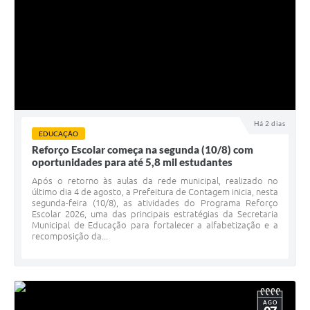
Há 2 dias
EDUCAÇÃO
Reforço Escolar começa na segunda (10/8) com
oportunidades para até 5,8 mil estudantes
Após o retorno às aulas da rede municipal, realizado no
último dia 4 de agosto, a Prefeitura de Contagem inicia, nesta
segunda-feira (10/8), as atividades do Programa Reforço
Escolar 2026, uma das principais estratégias da Secretaria
Municipal de Educação para fortalecer a alfabetização e a
recomposição da...
AGO