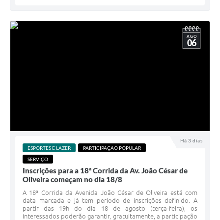
AGO
06
Há 3 dias
ESPORTES E LAZER
PARTICIPAÇÃO POPULAR
SERVIÇO
Inscrições para a 18ª Corrida da Av. João César de
Oliveira começam no dia 18/8
A 18ª Corrida da Avenida João César de Oliveira está com
data marcada e já tem período de inscrições definido. A
partir das 19h do dia 18 de agosto (terça-feira), os
interessados poderão garantir, gratuitamente, a participação