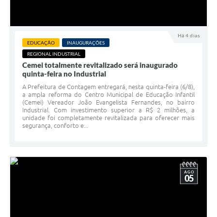
Há 4 dias
EDUCAÇÃO
INAUGURAÇÕES
REGIONAL INDUSTRIAL
Cemei totalmente revitalizado será inaugurado
quinta-feira no Industrial
A Prefeitura de Contagem entregará, nesta quinta-feira (6/8),
a ampla reforma do Centro Municipal de Educação Infantil
(Cemei) Vereador João Evangelista Fernandes, no bairro
Industrial. Com investimento superior a R$ 2 milhões, a
unidade foi completamente revitalizada para oferecer mais
segurança, conforto e...
AGO
05