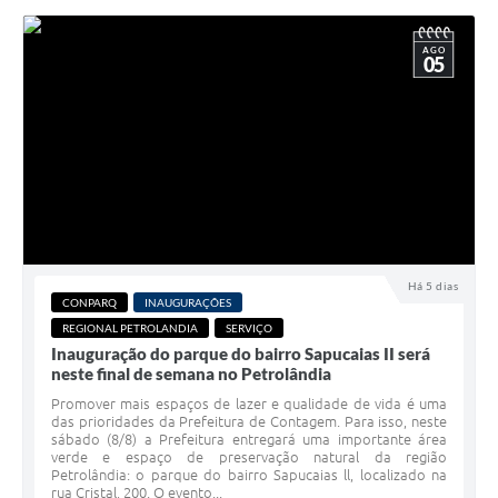
AGO
05
Há 5 dias
CONPARQ
INAUGURAÇÕES
REGIONAL PETROLANDIA
SERVIÇO
Inauguração do parque do bairro Sapucaias II será
neste final de semana no Petrolândia
Promover mais espaços de lazer e qualidade de vida é uma
das prioridades da Prefeitura de Contagem. Para isso, neste
sábado (8/8) a Prefeitura entregará uma importante área
verde e espaço de preservação natural da região
Petrolândia: o parque do bairro Sapucaias ll, localizado na
rua Cristal, 200. O evento...