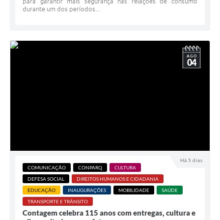
para garantir mais segurança nas relações de consumo
durante um dos períodos...
AGO
04
Há 5 dias
COMUNICAÇÃO
CONPARQ
CULTURA
DEFESA SOCIAL
DIREITOS HUMANOS E CIDADANIA
EDUCAÇÃO
INAUGURAÇÕES
MOBILIDADE
SAÚDE
TRANSPORTE E TRÂNSITO
Contagem celebra 115 anos com entregas, cultura e