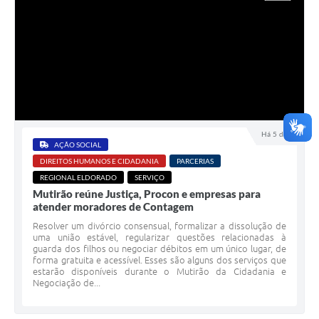
Há 5 dias
AÇÃO SOCIAL
DIREITOS HUMANOS E CIDADANIA
PARCERIAS
REGIONAL ELDORADO
SERVIÇO
Mutirão reúne Justiça, Procon e empresas para
atender moradores de Contagem
Resolver um divórcio consensual, formalizar a dissolução de
uma união estável, regularizar questões relacionadas à
guarda dos filhos ou negociar débitos em um único lugar, de
forma gratuita e acessível. Esses são alguns dos serviços que
estarão disponíveis durante o Mutirão da Cidadania e
Negociação de...