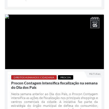
AGO
05
Há 5 dias
DIREITOS HUMANOS E CIDADANIA
PROCON
Procon Contagem intensifica fiscalização na semana
do Dia dos Pais
Nesta semana anterior ao Dia dos Pais, o Procon Contagem
intensifica as ações de fiscalização nos principais shoppings e
centros comerciais da cidade. A iniciativa faz parte da
estratégia do órgão municipal de defesa do consumidor,