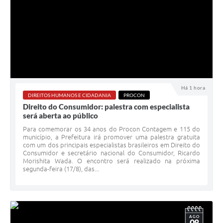
Há 1 hora
DIREITOS HUMANOS E CIDADANIA
PROCON
Direito do Consumidor: palestra com especialista
será aberta ao público
Para comemorar os 34 anos do Procon Contagem e 115 do
município, a Prefeitura irá promover uma palestra gratuita
com um dos principais especialistas brasileiros em Direito do
Consumidor e secretário nacional do Consumidor, Ricardo
Morishita Wada. O encontro será realizado na próxima
segunda-feira (17/8), das...
AGO