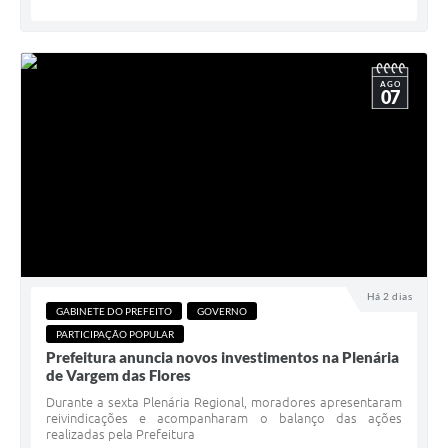
AGO
07
Há 2 dias
GABINETE DO PREFEITO
GOVERNO
PARTICIPAÇÃO POPULAR
Prefeitura anuncia novos investimentos na Plenária
de Vargem das Flores
Durante a sexta Plenária Regional, moradores apresentaram
reivindicações e acompanharam o balanço das ações
realizadas pela Prefeitura