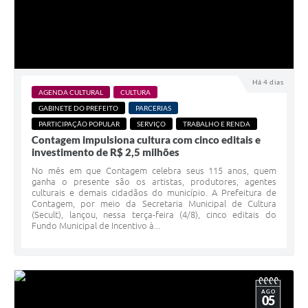
Há 4 dias
AGENDA CULTURAL
CULTURA
GABINETE DO PREFEITO
PARCERIAS
PARTICIPAÇÃO POPULAR
SERVIÇO
TRABALHO E RENDA
Contagem impulsiona cultura com cinco editais e
investimento de R$ 2,5 milhões
No mês em que Contagem celebra seus 115 anos, quem
ganha o presente são os artistas, produtores, agentes
culturais e demais cidadãos do município. A Prefeitura de
Contagem, por meio da Secretaria Municipal de Cultura
(Secult), lançou, nessa terça-feira (4/8), cinco editais do
Fundo Municipal de Incentivo à...
AGO
05