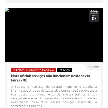
AGO
07
Há 3 dias
DIREITOS HUMANOS E CIDADANIA
SERVIÇO
Nota oficial: serviços não funcionam nesta sexta-
feira (7/8)
A Secretaria Municipal de Direitos Humanos e Cidadania
informa que o roubo de cabos elétricos na região provocou a
interrupção do fornecimento de energia elétrica e dos
serviços de internet. Em razão do ocorrido e das dificuldades
ocasionadas pela falta desses serviços essenciais, a
Secretaria, a Casa dos...