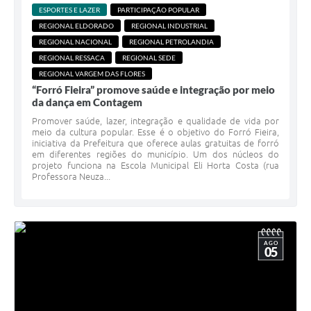
ESPORTES E LAZER
PARTICIPAÇÃO POPULAR
REGIONAL ELDORADO
REGIONAL INDUSTRIAL
REGIONAL NACIONAL
REGIONAL PETROLANDIA
REGIONAL RESSACA
REGIONAL SEDE
REGIONAL VARGEM DAS FLORES
“Forró Fieira” promove saúde e integração por meio
da dança em Contagem
Promover saúde, lazer, integração e qualidade de vida por
meio da cultura popular. Esse é o objetivo do Forró Fieira,
iniciativa da Prefeitura que oferece aulas gratuitas de forró
em diferentes regiões do município. Um dos núcleos do
projeto funciona na Escola Municipal Eli Horta Costa (rua
Professora Neuza...
AGO
05