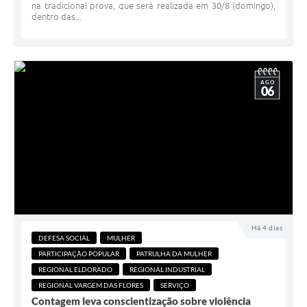
na tradicional prova, que será realizada em 30/8 (domingo),
dentro das...
AGO
06
Há 4 dias
DEFESA SOCIAL
MULHER
PARTICIPAÇÃO POPULAR
PATRULHA DA MULHER
REGIONAL ELDORADO
REGIONAL INDUSTRIAL
REGIONAL VARGEM DAS FLORES
SERVIÇO
Contagem leva conscientização sobre violência