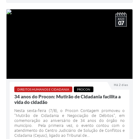
AGO
07
Há 2 dias
DIREITOS HUMANOS E CIDADANIA
PROCON
34 anos do Procon: Mutirão de Cidadania facilita a
vida do cidadão
Nesta sexta-feira (7/8), o Procon Contagem promoveu o
"Mutirão de Cidadania e Negociação de Débitos", em
comemoração ao aniversário de 34 anos do órgão no
município. Pela primeira vez, o evento contou com o
atendimento do Centro Judiciário de Solução de Conflitos e
Cidadania (Cejusc), ligado ao Tribunal de...