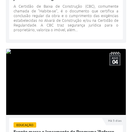
A Certidão de Baixa de Construção (CBC), comumente
chamada de "Habite-se", é o documento que certifica a
conclusão regular da obra e o cumprimento das exigências
estabelecidas no Alvará de Construção e/ou na Certidão de
Regularidade. A CBC traz segurança jurídica para o
proprietário, valoriza o imóvel, além...
AGO
04
Há 5 dias
EDUCAÇÃO
Evento marca o lançamento do Programa ‘Reforço