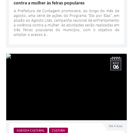
contra a mulher às feiras populares
A Prefeitura de Contagem promoverá, ao longo do mês de
agosto, uma série de ações do Programa “Elo por Elas”, em
alusão ao Agosto Lilás, campanha nacional de enfrentamento
à violência contra a mulher. As atividades serão realizadas em
três feiras populares do município, com o objetivo de
ampliar o acesso à...
AGO
06
Há 4 dias
AGENDA CULTURAL
CULTURA