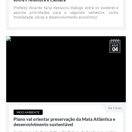
Prefeito Ricardo Faria destacou diálogo entre os poderes e
aponta prioridades para o segundo semestre, como
mobilidade, obras e desenvolvimento econômico
AGO
04
Há 5 dias
MEIO AMBIENTE
Plano vai orientar preservação da Mata Atlântica e
desenvolvimento sustentável