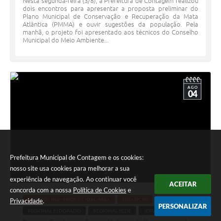
Nesta segunda-feira (3/8), a Prefeitura de Contagem realizou
dois encontros para apresentar a proposta preliminar do
Plano Municipal de Conservação e Recuperação da Mata
Atlântica (PMMA) e ouvir sugestões da população. Pela
manhã, o projeto foi apresentado aos técnicos do Conselho
Municipal do Meio Ambiente...
AGO
04
Prefeitura Municipal de Contagem e os cookies:
nosso site usa cookies para melhorar a sua
experiência de navegação. Ao continuar você
ACEITAR
concorda com a nossa
Política de Cookies
e
Há 5 dias
DIREITOS HUMANOS E CIDADANIA
FINANÇAS
Privacidade
.
PERSONALIZAR
REGIONAL ELDORADO
REGIONAL SEDE
SERVIÇO