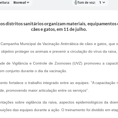
eitura:
Tom de voz:
s distritos sanitários organizam materiais, equipamentos 
cães e gatos, em 11 de julho.
 Campanha Municipal de Vacinação Antirrábica de cães e gatos, que s
objetivo proteger os animais e prevenir a circulação do vírus da raiv
e de Vigilância e Controle de Zoonoses (UVZ) promoveu a capaci
m conjunto durante o dia da vacinação.
to fortalece o trabalho integrado entre as equipes. "A capacitação 
de, promovendo maior articulação entre os serviços”.
entações sobre vigilância da raiva, aspectos epidemiológicos da do
ições das equipes durante a ação. O treinamento foi dividido em etapa