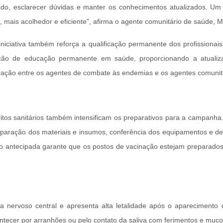
zado, esclarecer dúvidas e manter os conhecimentos atualizados. Um 
ais acolhedor e eficiente”, afirma o agente comunitário de saúde, Ma
iniciativa também reforça a qualificação permanente dos profission
 ação de educação permanente em saúde, proporcionando a atualiz
gração entre os agentes de combate às endemias e os agentes comunitá
itos sanitários também intensificam os preparativos para a campanh
eparação dos materiais e insumos, conferência dos equipamentos e des
ção antecipada garante que os postos de vacinação estejam preparado
 nervoso central e apresenta alta letalidade após o aparecimento d
tecer por arranhões ou pelo contato da saliva com ferimentos e muco