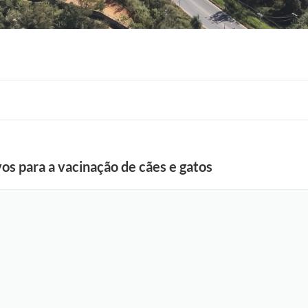
F
os para a vacinação de cães e gatos
o
t
o
:
F
á
b
i
o
S
i
l
v
a