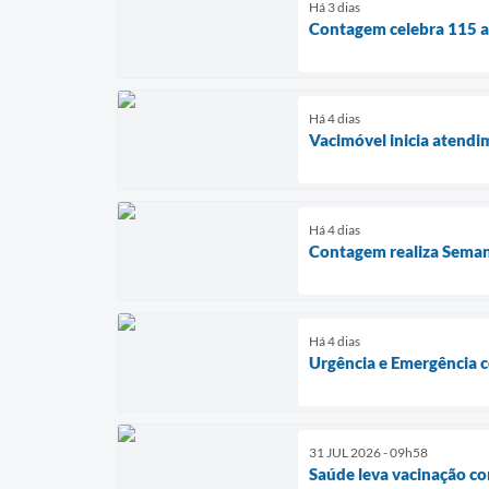
Há 3 dias
Contagem celebra 115 an
Há 4 dias
Vacimóvel inicia atendi
Há 4 dias
Contagem realiza Seman
Há 4 dias
Urgência e Emergência c
31 JUL 2026 - 09h58
Saúde leva vacinação c