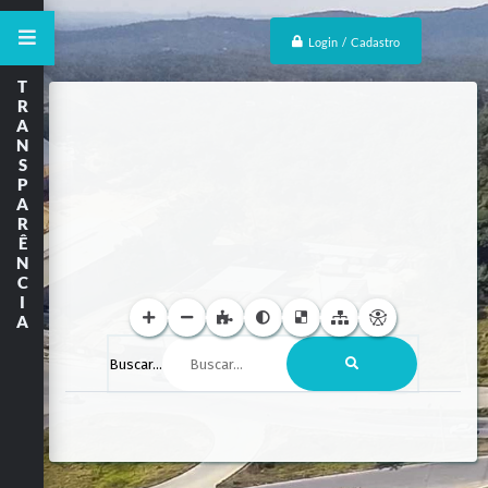
Login / Cadastro
T
R
A
N
S
P
A
R
Ê
N
C
I
A
Buscar...