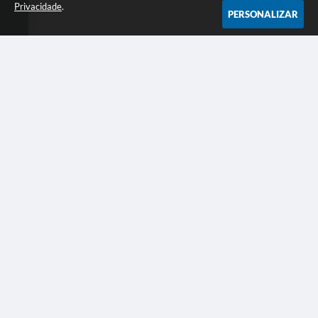
Privacidade
.
PERSONALIZAR
LOCALIZAÇÃO
Praça Tancredo Neves, 200