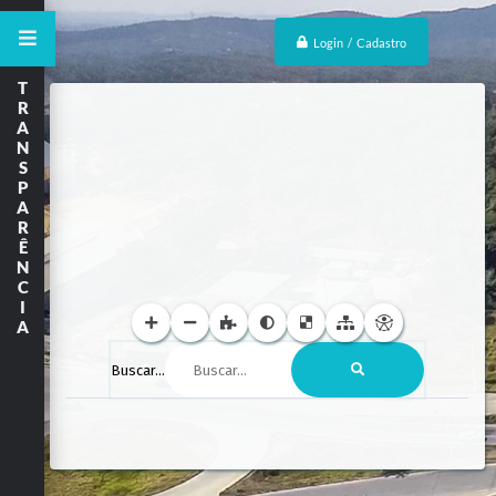
Login / Cadastro
T
R
A
N
S
P
A
R
Ê
N
C
I
A
Buscar...