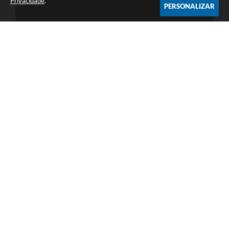
Privacidade
.
PERSONALIZAR
02/01/2025
Tutorial Fala.BR