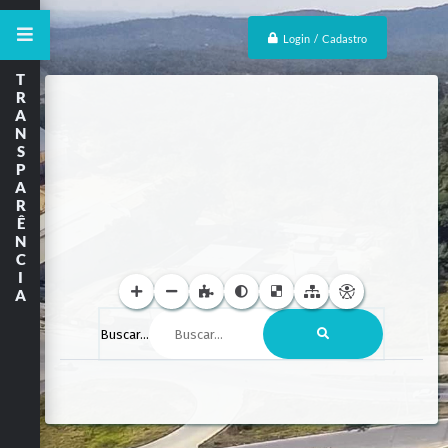
Login / Cadastro
T
R
A
N
S
P
A
R
Ê
N
C
I
A
Buscar...