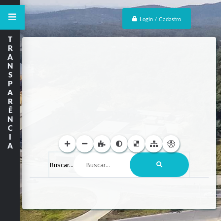
Login / Cadastro
T
R
A
N
S
P
A
R
Ê
N
C
I
A
Buscar...