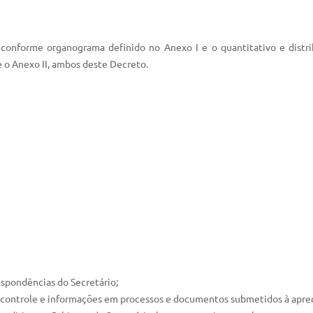
m conforme organograma definido no Anexo I e o quantitativo e dist
e o Anexo II, ambos deste Decreto.
espondências do Secretário;
ro, controle e informações em processos e documentos submetidos à aprec