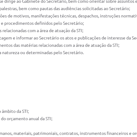
 se dirige ao Gabinete do Secretário, bem como orientar sobre assuntos 
e palestras, bem como pautas das audiências solicitadas ao Secretário;
xposições de motivos, manifestações técnicas, despachos, instruções norma
s e procedimentos definidos pelo Secretário;
as relacionadas com a área de atuação da STI;
tagem e informar ao Secretário os atos e publicações de interesse da Se
mentos das matérias relacionadas com a área de atuação da STI;
ua natureza ou determinadas pelo Secretário.
o âmbito da STI;
ra do orçamento anual da STI;
umanos, materiais, patrimoniais, contratos, instrumentos financeiros e o