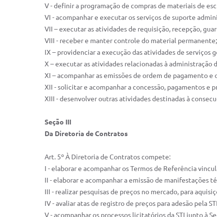
V - definir a programação de compras de materiais de escr
VI - acompanhar e executar os serviços de suporte admini
VII – executar as atividades de requisição, recepção, gua
VIII - receber e manter controle do material permanente;
IX – providenciar a execução das atividades de serviços
X – executar as atividades relacionadas à administração 
XI – acompanhar as emissões de ordem de pagamento e o v
XII - solicitar e acompanhar a concessão, pagamentos e p
XIII - desenvolver outras atividades destinadas à consecu
Seção III
Da Diretoria de Contratos
Art. 5º À Diretoria de Contratos compete:
I -­ elaborar e acompanhar os Termos de Referência vincul
II -­ elaborar e acompanhar a emissão de manifestações té
III - realizar pesquisas de preços no mercado, para aquisi
IV -­ avaliar atas de registro de preços para adesão pela STI
V ­- acompanhar os processos licitatórios da STI junto à S