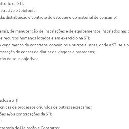
itório da STI;
strativo e telefonia;
rda, distribuição e controle do estoque e do material de consumo;
 gerais, de manutenção de instalações e de equipamentos instalados nas 
de recursos humanos lotados e em exercício na STI;
encimento de contratos, convênios e outros ajustes, onde a STI seja p
restação de contas de diárias de viagens e passagens;
ção de seus objetivos.
ados à STI;
cnicas de processos oriundos de outras secretarias;
ções e/ou contratações da STI;
;
ecretaria de Licitação e Contratos;