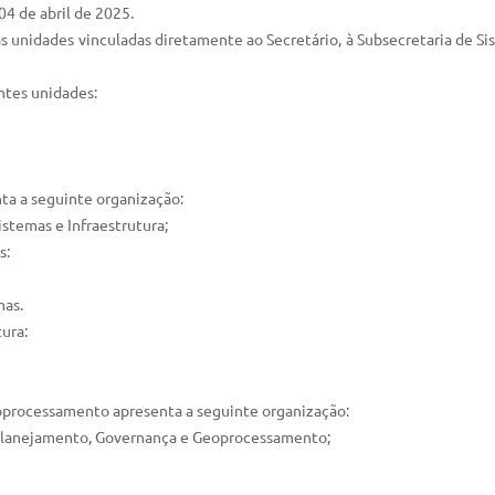
04 de abril de 2025.
as unidades vinculadas diretamente ao Secretário, à Subsecretaria de S
ntes unidades:
nta a seguinte organização:
istemas e Infraestrutura;
s:
mas.
tura:
oprocessamento apresenta a seguinte organização:
e Planejamento, Governança e Geoprocessamento;