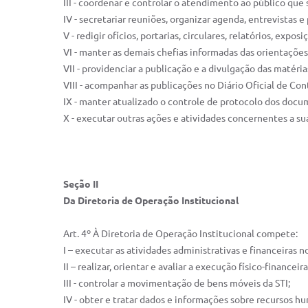
III - coordenar e controlar o atendimento ao público que
IV - secretariar reuniões, organizar agenda, entrevistas 
V - redigir ofícios, portarias, circulares, relatórios, e
VI - manter as demais chefias informadas das orientaçõe
VII - providenciar a publicação e a divulgação das matéri
VIII - acompanhar as publicações no Diário Oficial de Con
IX - manter atualizado o controle de protocolo dos docu
X - executar outras ações e atividades concernentes a s
Seção II
Da Diretoria de Operação Institucional
Art. 4º À Diretoria de Operação Institucional compete:
I – executar as atividades administrativas e financeiras n
II – realizar, orientar e avaliar a execução físico-financei
III - controlar a movimentação de bens móveis da STI;
IV - obter e tratar dados e informações sobre recursos h