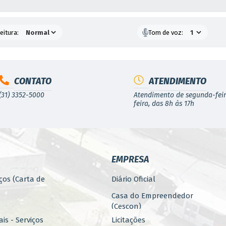
.mg.gov.br/portal/editais/3
.
eitura:
Tom de voz:
ATAS
/
PERÍODOS
/06/2023
CONTATO
ATENDIMENTO
/07/2023 a 21/07/2023
(31) 3352-5000
Atendimento de segunda-feir
/07/2023 a 07/08/2023
feira, das 8h às 17h
/08/2023
/08/2023 a 16/08/2023
EMPRESA
/08/2023 a 24/08/2023
ços (Carta de
Diário Oficial
/08/2023
Casa do Empreendedor
(Cescon)
is - Serviços
Licitações
/08/2023