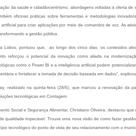
zação da saúde e cidadãocentrismo, abordagens voltadas à oferta de s
ambém oficinas práticas sobre ferramentas e metodologias inovador
cia artificial para criar aplicações por meio de comandos de voz. As a
ansformando a gestão pública.
a Lobos, pontuou que, ao longo dos cinco dias, os conteúdos abord
nto reforçou o potencial da inovação como aliada na modernizaçã
ológicas como o Power BI e a inteligência artificial podem potenciali
ntária e fortalecer a tomada de decisão baseada em dados”, explico
, realizado na quinta-feira (28/5), que marcou a renovação da par
soluções tecnológicas em Contagem.
ento Social e Segurança Alimentar, Christiano Oliveira, destacou que 
 de qualidade impecável. Trouxe uma nova visão de como fazer gestão 
o tecnológico do ponto de vista de seu relacionamento com o munícip