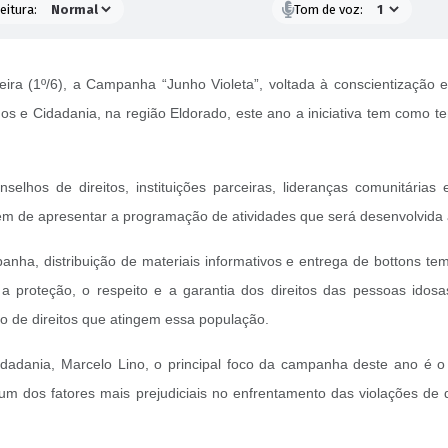
eitura:
Tom de voz:
ira (1º/6), a Campanha “Junho Violeta”, voltada à conscientização 
nos e Cidadania, na região Eldorado, este ano a iniciativa tem como 
elhos de direitos, instituições parceiras, lideranças comunitárias
ém de apresentar a programação de atividades que será desenvolvida 
ha, distribuição de materiais informativos e entrega de bottons tem
 a proteção, o respeito e a garantia dos direitos das pessoas ido
ão de direitos que atingem essa população.
dadania, Marcelo Lino, o principal foco da campanha deste ano é o 
 um dos fatores mais prejudiciais no enfrentamento das violações de dir