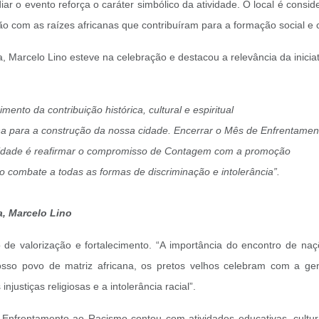
r o evento reforça o caráter simbólico da atividade. O local é cons
com as raízes africanas que contribuíram para a formação social e cu
, Marcelo Lino esteve na celebração e destacou a relevância da iniciat
nto da contribuição histórica, cultural e espiritual
ana para a construção da nossa cidade. Encerrar o Mês de Enfrentamen
idade é reafirmar o compromisso de Contagem com a promoção
e o combate a todas as formas de discriminação e intolerância”.
a, Marcelo Lino
e valorização e fortalecimento. “A importância do encontro de naçõ
nosso povo de matriz africana, os pretos velhos celebram com a gen
njustiças religiosas e a intolerância racial”.
nfrentamento ao Racismo contou com atividades educativas, cultura