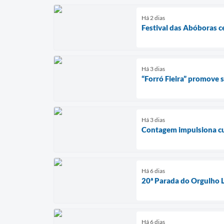
Há 2 dias
Festival das Abóboras c
Há 3 dias
“Forró Fieira” promove
Há 3 dias
Contagem impulsiona cul
Há 6 dias
20ª Parada do Orgulho 
Há 6 dias