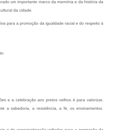
iderado um importante marco da memória e da história da
ltural da cidade.
iva para a promoção da igualdade racial e do respeito à
to
es e a celebração aos pretos velhos é para valorizar,
te a sabedoria, a resistência, a fé, os ensinamentos.
is e de conscientização voltadas para a promoção da