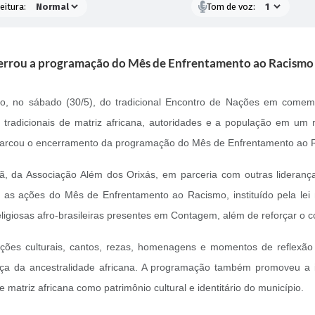
eitura:
Tom de voz:
errou a programação do Mês de Enfrentamento ao Racismo 
o, no sábado (30/5), do tradicional Encontro de Nações em comemo
s tradicionais de matriz africana, autoridades e a população em um
nto marcou o encerramento da programação do Mês de Enfrentamento ao
 da Associação Além dos Orixás, em parceria com outras liderança
as ações do Mês de Enfrentamento ao Racismo, instituído pela lei mu
ligiosas afro-brasileiras presentes em Contagem, além de reforçar o co
ções culturais, cantos, rezas, homenagens e momentos de reflexão 
orça da ancestralidade africana. A programação também promoveu a i
matriz africana como patrimônio cultural e identitário do município.