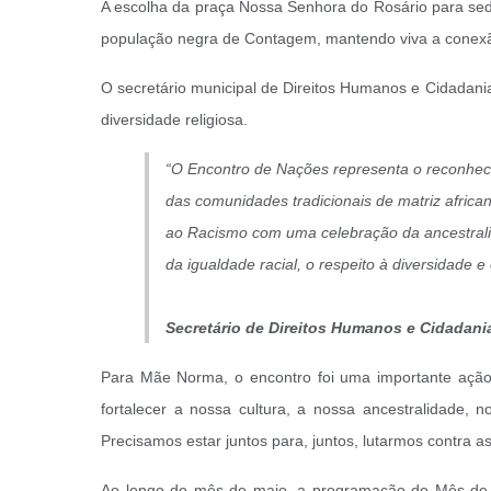
A escolha da praça Nossa Senhora do Rosário para sedia
população negra de Contagem, mantendo viva a conexão 
O secretário municipal de Direitos Humanos e Cidadania
diversidade religiosa.
“O Encontro de Nações representa o reconhecime
das comunidades tradicionais de matriz afric
ao Racismo com uma celebração da ancestral
da igualdade racial, o respeito à diversidade 
Secretário de Direitos Humanos e Cidadani
Para Mãe Norma, o encontro foi uma importante ação d
fortalecer a nossa cultura, a nossa ancestralidade, 
Precisamos estar juntos para, juntos, lutarmos contra as i
Ao longo do mês de maio, a programação do Mês de E