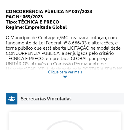
CONCORRÊNCIA PÚBLICA
Nº 007/2023
PAC
Nº 069/2023
Tipo: TÉCNICA E PREÇO
Regime: Empreitada Global
O Município de Contagem/MG, realizará licitação, com
fundamento da Lei Federal nº 8.666/93 e alterações, e
torna público que está aberta LICITAÇÃO na modalidade
CONCORRÊNCIA PÚBLICA, a ser julgada pelo critério
TÉCNICA E PREÇO, empreitada GLOBAL por preços
UNITÁRIOS, através da Comissão Permanente de
Licitação/SEAD (CPL), designada pela PORTARIA SEAD Nº
Clique para ver mais
004 de 29/08/2022, para selecionar a proposta mais
vantajosa para a presente contratação, conforme o que a
seguir se especifica:
1.1. ENTREGA DOS ENVELOPES:
Local:
Secretaria Municipal de Administração - Sala da
Secretarias Vinculadas
Comissão Permanente de Licitação
Praça Presidente Tancredo Neves número 200, Bairro
Camilo Alves – Contagem/MG.
Prazo Entrega:
até às 08h50min do
dia 15 de maio de
2023.