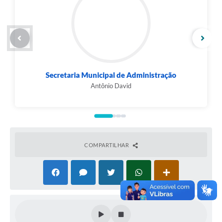
OBSERVAÇÃO: ESTE PRAZO É PRECLUSIVO DO DIREITO
DE PARTICIPAÇÃO.
1.2. ABERTURA DOS ENVELOPES DE NÚMERO 001 –
DOCUMENTOS DE HABILITAÇÃO
Local:
Secretaria Municipal de Administração - Sala da
Comissão Permanente de Licitação
Praça Presidente Tancredo Neves número 200, Bairro
Camilo Alves – Contagem/MG.
Secretaria Municipal de Administração
Antônio David
Abertura: Dia
15 de maio de 2023
- 09h00min
Obs.:
Os envelopes que contenham os “Documentos de
Habilitação”, a “Proposta Técnica” e a Proposta Comercial”
deverão ser protocoladas no local, data e horário
estabelecido acima.
COMPARTILHAR
Não havendo expediente ou ocorrendo qualquer fato
superveniente que impeça a realização do certame na
data marcada, a sessão será, automaticamente,
transferida para o primeiro dia útil subsequente, no
horário e local aqui estabelecido, desde que não haja
comunicação da CPL em contrário.
A data, o horário e o local para abertura dos envelopes de
Proposta Técnica” e “Proposta Comercial” serão definidos