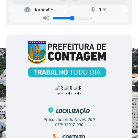
na CPL e comunicados aos licitantes, através de
publicação no DOC – Diário Oficial de Contagem -
https://www.portal.contagem.mg.gov.br/
- e no Sítio
Oficial de Contagem,
https://www.portal.contagem.mg.gov.br/portal/editais/1
.
Todas as referências de horário no Edital, no aviso e
durante a sessão pública, observarão obrigatoriamente o
horário de Brasília/DF.
1.
OBJETO
Constitui objeto desta Licitação a
Contratação de
serviços técnicos especializados de engenharia
cartográfica para geração de produtos/serviços de
levantamento aerofotogramétrico, levantamento
altimétrico por perfilamento a laser, restituição
aerofotogramétrica, ortofoto cartas digitais,
cadastramento de imóveis urbanos, e atualização de
softwares específicos,
nos termos da solicitação da
Secretaria Municipal de Tecnologia da Informação.
LOCALIZAÇÃO
Praça Tancredo Neves, 200
CEP: 32017-900
CONTATO