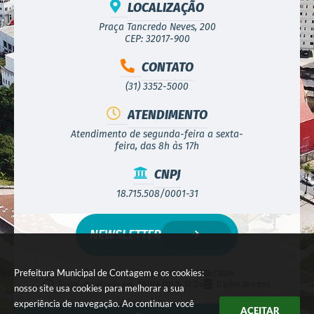
LOCALIZAÇÃO
Praça Tancredo Neves, 200
CEP: 32017-900
CONTATO
(31) 3352-5000
ATENDIMENTO
Atendimento de segunda-feira a sexta-
feira, das 8h às 17h
CNPJ
18.715.508/0001-31
NEWSLETTER
Prefeitura Municipal de Contagem e os cookies:
Versão do Sistema:
3.5.3 - 19/06/2026
Portal atualizado em:
06/08/2026 17:24
Dados Abertos
nosso site usa cookies para melhorar a sua
experiência de navegação. Ao continuar você
ACEITAR