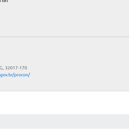
rial
MG, 32017-170
gov.br/procon/
AS MÍDIAS