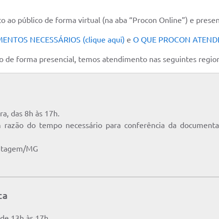
ao público de forma virtual (na aba “Procon Online”) e presenc
NTOS NECESSÁRIOS (clique aqui)
e
O QUE PROCON ATENDE (
o de forma presencial, temos atendimento nas seguintes region
a, das 8h às 17h.
 razão do tempo necessário para conferência da documentaç
Contagem/MG
ca
 de 13h às 17h