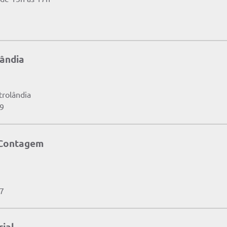
lândia
trolândia
19
 Contagem
87