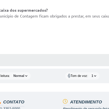
 caixa dos supermercados?
unicípio de Contagem ficam obrigados a prestar, em seus cai
AS MÍDIAS
leitura:
Tom de voz:
CONTATO
ATENDIMENTO
1) 3352-5000
Atendimento de segunda-feira