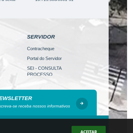
SERVIDOR
Contracheque
Portal do Servidor
SEI - CONSULTA
PROCESSO
Escola de Governo
WebMail
EWSLETTER
Código de Ética do Servidor
screva-se receba nossos informativos
Público
Perícia Médica
Gerência de Segurança do
ACEITAR
Trabalho