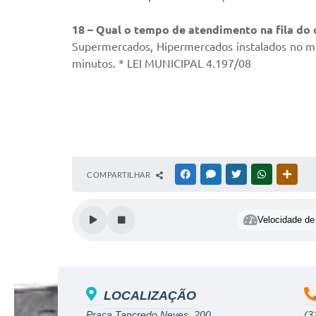
18 – Qual o tempo de atendimento na fila do
Supermercados, Hipermercados instalados no m
minutos. * LEI MUNICIPAL 4.197/08
COMPARTILHAR
FACEBOOK
MESSENGER
TWITTER
WHATSAPP
OUTR
Velocidade de 
LOCALIZAÇÃO
Praça Tancredo Neves, 200
(3