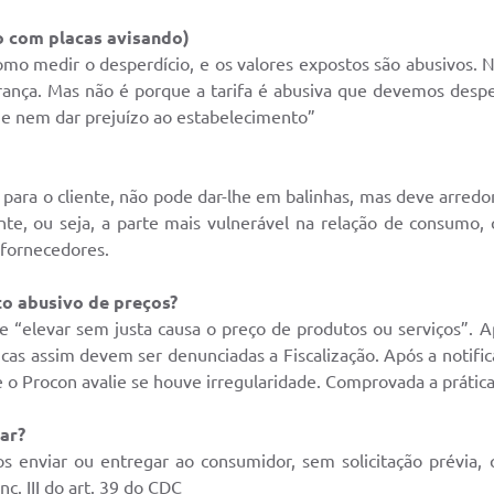
o com placas avisando)
omo medir o desperdício, e os valores expostos são abusivos
rança. Mas não é porque a tarifa é abusiva que devemos despe
 e nem dar prejuízo ao estabelecimento”
para o cliente, não pode dar-lhe em balinhas, mas deve arredo
te, ou seja, a parte mais vulnerável na relação de consumo, c
 fornecedores.
to abusivo de preços?
e “elevar sem justa causa o preço de produtos ou serviços”. A
cas assim devem ser denunciadas a Fiscalização. Após a notif
 o Procon avalie se houve irregularidade. Comprovada a prátic
ar?
 enviar ou entregar ao consumidor, sem solicitação prévia, 
nc. III do art. 39 do CDC