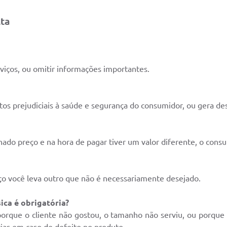
lta
viços, ou omitir informações importantes.
 prejudiciais à saúde e segurança do consumidor, ou gera de
nado preço e na hora de pagar tiver um valor diferente, o con
o você leva outro que não é necessariamente desejado.
ica é obrigatória?
 porque o cliente não gostou, o tamanho não serviu, ou porq
rias em caso de defeito no produto.