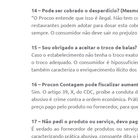
14 – Pode ser cobrado o desperdício? (Mesm
“O Procon entende que isso é ilegal. Não tem c
restaurantes podem adotar para dosar esta cob
sempre. O consumidor não deve sair no prejuízo
15 – Sou obrigado a aceitar o troco de balas?
Caso o estabelecimento não tenha o troco exato 
o troco adequado. O consumidor é hipossuficien
também caracteriza o enriquecimento ilícito dos
16 – Procon Contagem pode fiscalizar aumen
Sim. O artigo 39, X, do CDC, proíbe a conduta d
abusivo é crime contra a ordem econômica. Práti
preço pago pelo produto no fornecedor, para que
17 – Não pedi o produto ou serviço, devo pag
É vedado ao fornecedor de produtos ou serviços
caracterizando prática abusiva, consoante dita o i