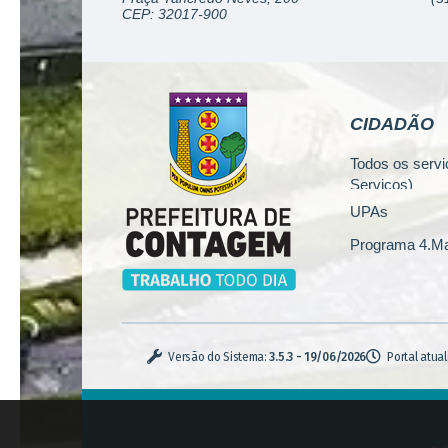
CEP: 32017-900
CIDADÃO
Todos os servi
Serviços)
UPAs
Programa 4.Ma
Concursos
Iluminação Púb
Serviços Urba
Versão do Sistema:
3.5.3 - 19/06/2026
Portal atua
Zoonoses
Casa de Pass
Monitoramento