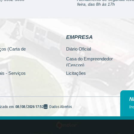
feira, das 8h às 17h
EMPRESA
ços (Carta de
Diário Oficial
Casa do Empreendedor
(Cescon)
is - Serviços
Licitações
PARCERIAS
lica
Programa 4.Mais - Serviços
N
nos
Promoção, Atração, Eventos e
In
lizado em:
08/08/2026 17:52
Dados Abertos
Empreendedorismo
Banco de Alimentos
agem
Fiscalização (E-FISC)