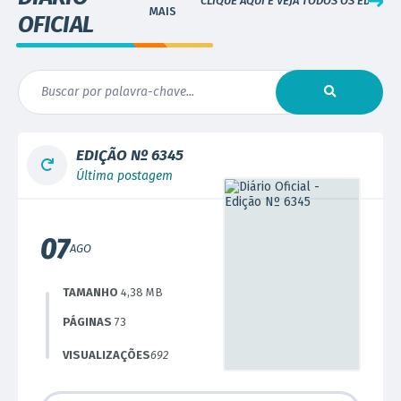
CLIQUE AQUI E VEJA TODOS OS EDITAIS
OFICIAL
EDIÇÃO Nº
6345
Última postagem
07
AGO
TAMANHO
4,38 MB
PÁGINAS
73
VISUALIZAÇÕES
692