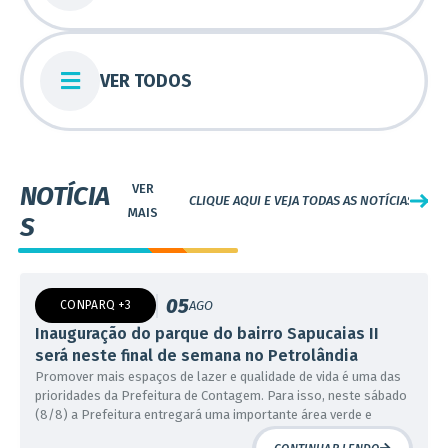
VER TODOS
NOTÍCIA
CLIQUE AQUI E VEJA TODAS AS NOTÍCIAS
S
05
CONPARQ +3
AGO
Inauguração do parque do bairro Sapucaias II
será neste final de semana no Petrolândia
Promover mais espaços de lazer e qualidade de vida é uma das
prioridades da Prefeitura de Contagem. Para isso, neste sábado
07
EDUCAÇÃO
AGO
(8/8) a Prefeitura entregará uma importante área verde e
Reforço Escolar começa na segunda (10/8)
espaço de preservação natural da região Petrolândia: o parque