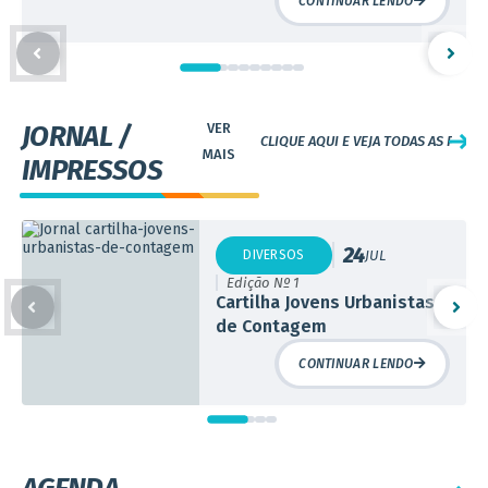
com oportunidades para até 5,8 mil
CONTINUAR LENDO
do bairro Sapucaias ll, localizado na rua Cristal, 200. O evento
estudantes
será a partir das 8h, com uma programação...
JORNAL /
CLIQUE AQUI E VEJA TODAS AS PUBL
IMPRESSOS
24
DIVERSOS
JUL
Edição Nº 1
Cartilha Jovens Urbanistas
de Contagem
CONTINUAR LENDO