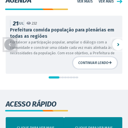
AGENDA
VER MAIS
21
JUL
232
Prefeitura convida população para plenárias em
todas as regiões
Fortalecer a participação popular, ampliar o diálogo com a
comunidade e construir uma cidade cada vez mais alinhada às
necessidades da população. Com esse objetivo, a Prefeitura de
Contagem realizará, entre os meses de julho e agosto, oito
CONTINUAR LENDO
plenárias regionais, que percorrerão todo o município. As
plenárias representam um importante instrumento de...
ACESSO RÁPIDO
CLIQUE PARA VER MAIS
CLIQUE PARA VER MAIS