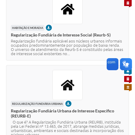
PARA 
PRESENCIAL
HABITAÇÃO E MORADIA
Regularização Fundiária de Interesse Social (Reurb-S)
Regularização fundiária aplicável aos núcleos urbanos informais
ocupados predominantemente por população de baixa renda.
O universo de atendimento da Reurb-S é constituído pelas áreas
de interesse social existentes no...
PARA
PARA 
PARA 
PRESENCIAL
REGULARIZAÇÃO FUNDIÁRIA URBANA
Regularização Fundiária Urbana de Interesse Específico
(REURB-E)
O que é? A Regularização Fundiária Urbana (REURB), instituída
pela Lei Federal nº 13.465, de 2017, abrange medidas jurídicas,
urbanísticas, ambientais e sociais destinadas à incorporação dos
núcleos urbanos...