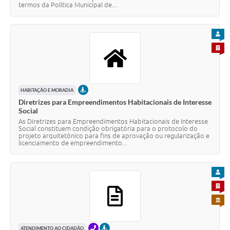
termos da Política Municipal de...
PARA
PARA 
PRESENCIAL
HABITAÇÃO E MORADIA
Diretrizes para Empreendimentos Habitacionais de Interesse
Social
As Diretrizes para Empreendimentos Habitacionais de Interesse
Social constituem condição obrigatória para o protocolo do
projeto arquitetônico para fins de aprovação ou regularização e
licenciamento de empreendimento...
PARA
PARA 
PARA 
TELEFONE
PRESENCIAL
ATENDIMENTO AO CIDADÃO