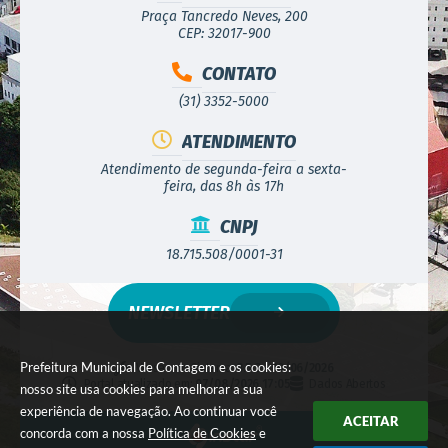
Praça Tancredo Neves, 200
CEP: 32017-900
CONTATO
(31) 3352-5000
ATENDIMENTO
Atendimento de segunda-feira a sexta-
feira, das 8h às 17h
CNPJ
18.715.508/0001-31
NEWSLETTER
Prefeitura Municipal de Contagem e os cookies:
Versão do Sistema:
3.5.3 - 19/06/2026
Portal atualizado em:
07/08/2026 17:05
Dados Abertos
nosso site usa cookies para melhorar a sua
experiência de navegação. Ao continuar você
ACEITAR
concorda com a nossa
Política de Cookies
e