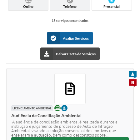
Online
Telefone
Presencial
13 serviços encontrados
Avaliar Serviços
Baixar Carta de Serviços
PARA
PARA 
ONLINE
PRESENCIAL
LICENCIAMENTO AMBIENTAL
Audiência de Conciliação Ambiental
A audiência de conciliação ambiental é realizada durante a
instrução e julgamento de processo de Auto de Infração
Ambiental, visando a solução consensual dos motivos que
ensejaram a autuação, bem como desconstos sobre...