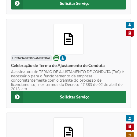
Solicitar Serviço
PARA
PARA 
ONLINE
PRESENCIAL
LICENCIAMENTO AMBIENTAL
Celebração de Termo de Ajustamento de Conduta
A assinatura de TERMO DE AJUSTAMENTO DE CONDUTA (TAC) é
necessário para o funcionamento da empresa
concomitantemente com o trâmite do processo de
licenciamento, nos termos do Decreto 47.383 de 02 de abril de
2018, em...
Solicitar Serviço
PARA
PARA 
PARA 