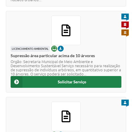
PARA
PARA 
PARA 
ONLINE
PRESENCIAL
LICENCIAMENTO AMBIENTAL
Supressão área particular acima de 10 árvores
Orgão: Secretaria Municipal de Meio Ambiente e
Desenvolvimento Sustentável Serviço necessário para realização
de supressão de indivíduos arbóreos, em quantitativo superior a
10 árvores. O serviço poderá ser solicitado...
Solicitar Serviço
PARA