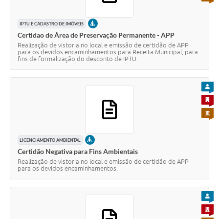
PRESENCIAL
IPTU E CADASTRO DE IMÓVEIS
Certidao de Área de Preservação Permanente - APP
Realização de vistoria no local e emissão de certidão de APP
para os devidos encaminhamentos para Receita Municipal, para
fins de formalização do desconto de IPTU.
PARA
PARA 
PARA 
PRESENCIAL
LICENCIAMENTO AMBIENTAL
Certidão Negativa para Fins Ambientais
Realização de vistoria no local e emissão de certidão de APP
para os devidos encaminhamentos.
PARA
PARA 