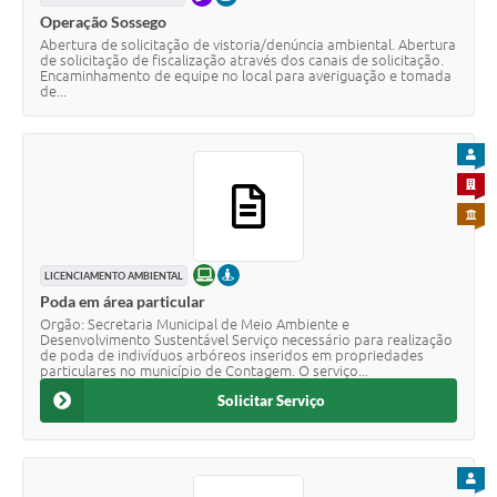
Operação Sossego
Abertura de solicitação de vistoria/denúncia ambiental. Abertura
de solicitação de fiscalização através dos canais de solicitação.
Encaminhamento de equipe no local para averiguação e tomada
de...
PARA
PARA 
PARA 
ONLINE
PRESENCIAL
LICENCIAMENTO AMBIENTAL
Poda em área particular
Orgão: Secretaria Municipal de Meio Ambiente e
Desenvolvimento Sustentável Serviço necessário para realização
de poda de indivíduos arbóreos inseridos em propriedades
particulares no município de Contagem. O serviço...
Solicitar Serviço
PARA