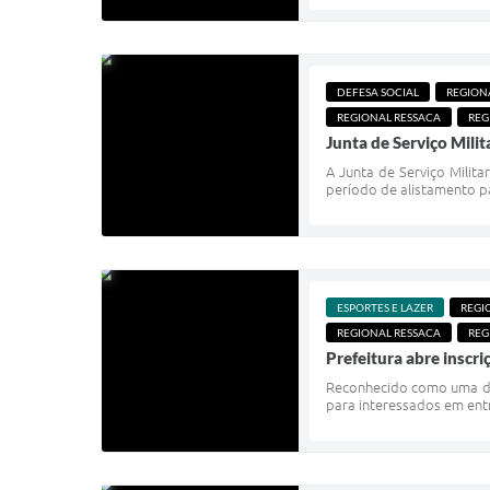
DEFESA SOCIAL
REGION
REGIONAL RESSACA
REG
Junta de Serviço Mili
A Junta de Serviço Milita
período de alistamento pa
ESPORTES E LAZER
REGI
REGIONAL RESSACA
REG
Prefeitura abre inscr
Reconhecido como uma das 
para interessados em entra