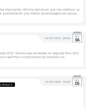
uma importante reforma estrutural, que visa melhorar as
, possibilitando uma melhor aprendizagem aos alunos,...
FEV
06 FEV 2026 - 09h00
06
esde 2018, retoma suas atividades na segunda-feira (9/2).
anos e reafirma o compromisso do município do...
FEV
05 FEV 2026 - 15h23
05
L RESSACA