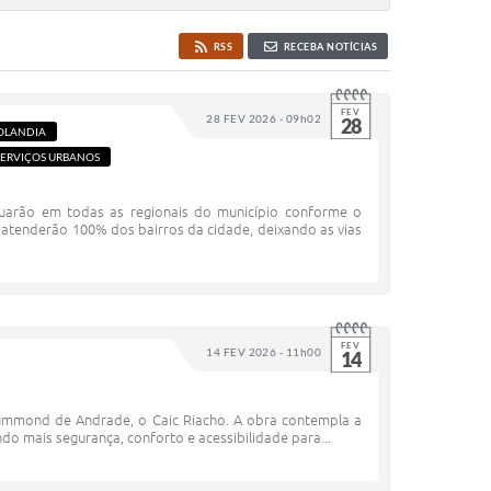
RSS
RECEBA NOTÍCIAS
FEV
28 FEV 2026 - 09h02
28
OLANDIA
SERVIÇOS URBANOS
atuarão em todas as regionais do município conforme o
 atenderão 100% dos bairros da cidade, deixando as vias
FEV
14 FEV 2026 - 11h00
14
rummond de Andrade, o Caic Riacho. A obra contempla a
do mais segurança, conforto e acessibilidade para...