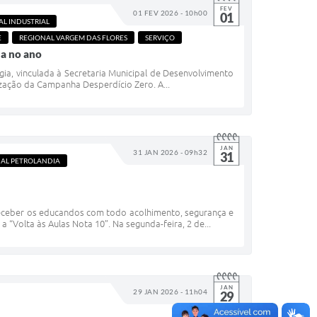
FEV
01 FEV 2026 - 10h00
01
AL INDUSTRIAL
E
REGIONAL VARGEM DAS FLORES
SERVIÇO
a no ano
gia, vinculada à Secretaria Municipal de Desenvolvimento
tização da Campanha Desperdício Zero. A...
JAN
31 JAN 2026 - 09h32
31
AL PETROLANDIA
 receber os educandos com todo acolhimento, segurança e
“Volta às Aulas Nota 10”. Na segunda-feira, 2 de...
JAN
29 JAN 2026 - 11h04
29