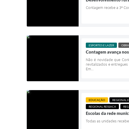
Contagem recebe a 3ª Con
ESPORTES E LAZER
OBRA
Contagem avança nos e
Não é novidade que Cont
revitalizados e entregue
Em...
EDUCAÇÃO
REGIONAL 
REGIONAL RESSACA
REG
Escolas da rede munic
Todas as unidades recebe