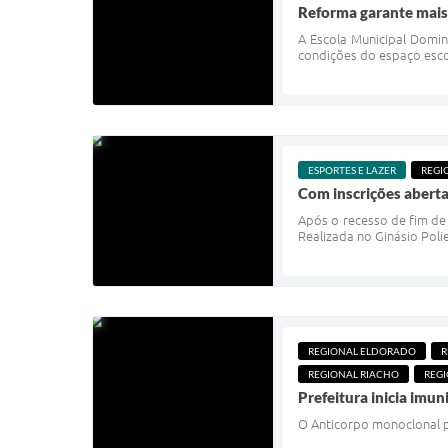
Reforma garante mais
A Escola Municipal Domin
condições do espaço esco
ESPORTES E LAZER
REGI
Com inscrições aberta
Após o recesso de fim de 
Realizada no Ginásio Poli
REGIONAL ELDORADO
R
REGIONAL RIACHO
REGI
Prefeitura inicia imun
O Anticorpo monoclonal pr