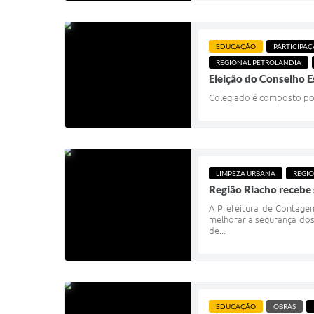
EDUCAÇÃO
PARTICIPA
REGIONAL PETROLANDIA
Eleição do Conselho E
Colegiado é composto por 
LIMPEZA URBANA
REGI
Região Riacho recebe
A Prefeitura de Contage
melhorar a segurança dos
de...
EDUCAÇÃO
OBRAS