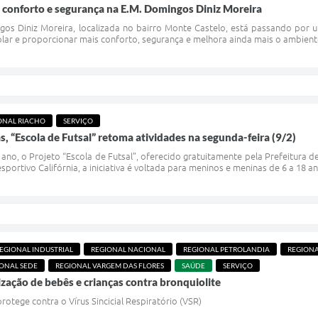
 conforto e segurança na E.M. Domingos Diniz Moreira
gos Diniz Moreira, localizada no bairro Monte Castelo, está passando por 
lar e proporcionar mais conforto, segurança e melhora ainda mais o ambiente
ONAL RIACHO
SERVIÇO
s, “Escola de Futsal” retoma atividades na segunda-feira (9/2)
ano, o Projeto “Escola de Futsal”, oferecido gratuitamente pela Prefeitura d
esportivo Califórnia, a iniciativa é voltada para meninos e meninas de 6 a 18 
EGIONAL INDUSTRIAL
REGIONAL NACIONAL
REGIONAL PETROLANDIA
REGIONA
ONAL SEDE
REGIONAL VARGEM DAS FLORES
SAÚDE
SERVIÇO
ização de bebês e crianças contra bronquiolite
otege contra o Vírus Sincicial Respiratório (VSR)