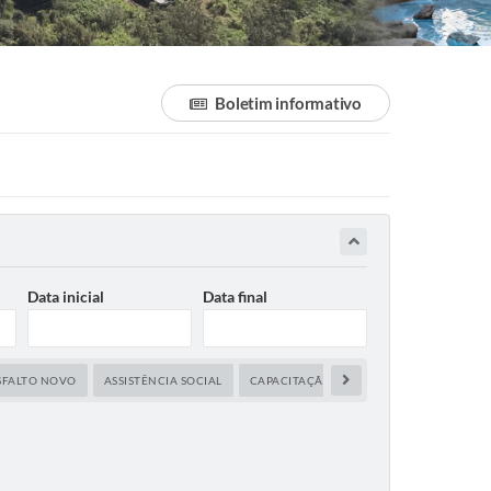
Boletim informativo
Data inicial
Data final
SFALTO NOVO
ASSISTÊNCIA SOCIAL
CAPACITAÇÃO
CENTRO DE COMANDO 