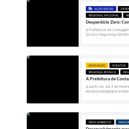
AÇÃO SOCIAL
DESE
REGIONAL NACIONAL
R
Desperdício Zero: Co
A Prefeitura de Contagem,
Social e Segurança Alimen
EDUCAÇÃO
EVENTOS
REGIONAL RESSACA
REG
A Prefeitura de Conta
A partir do dia 5 de fev
equipe pedagógica prepara
MEIO AMBIENTE
PARCER
Desenvolvimento rura