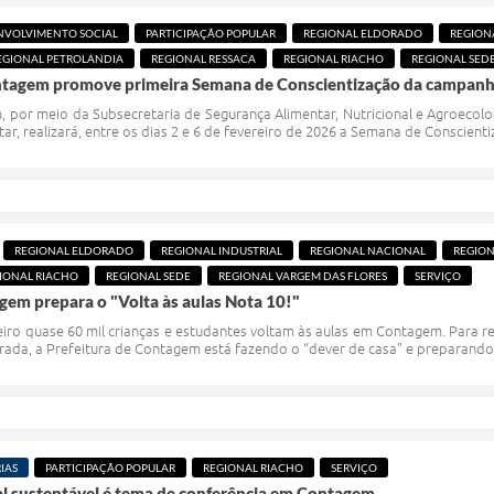
NVOLVIMENTO SOCIAL
PARTICIPAÇÃO POPULAR
REGIONAL ELDORADO
REGION
EGIONAL PETROLANDIA
REGIONAL RESSACA
REGIONAL RIACHO
REGIONAL SED
ntagem promove primeira Semana de Conscientização da campanh
 por meio da Subsecretaria de Segurança Alimentar, Nutricional e Agroecolo
tar, realizará, entre os dias 2 e 6 de fevereiro de 2026 a Semana de Conscien
REGIONAL ELDORADO
REGIONAL INDUSTRIAL
REGIONAL NACIONAL
REGION
IONAL RIACHO
REGIONAL SEDE
REGIONAL VARGEM DAS FLORES
SERVIÇO
gem prepara o "Volta às aulas Nota 10!"
ereiro quase 60 mil crianças e estudantes voltam às aulas em Contagem. Para
da, a Prefeitura de Contagem está fazendo o “dever de casa” e preparando a 
IAS
PARTICIPAÇÃO POPULAR
REGIONAL RIACHO
SERVIÇO
l sustentável é tema de conferência em Contagem