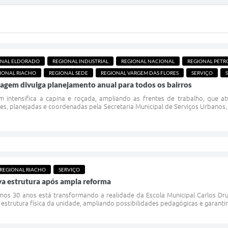
ONAL ELDORADO
REGIONAL INDUSTRIAL
REGIONAL NACIONAL
REGIONAL PETR
IONAL RIACHO
REGIONAL SEDE
REGIONAL VARGEM DAS FLORES
SERVIÇO
agem divulga planejamento anual para todos os bairros
m intensifica a capina e roçada, ampliando as frentes de trabalho, que 
es, planejadas e coordenadas pela Secretaria Municipal de Serviços Urbanos,
REGIONAL RIACHO
SERVIÇO
va estrutura após ampla reforma
imos 30 anos está transformando a realidade da Escola Municipal Carlos D
 estrutura física da unidade, ampliando possibilidades pedagógicas e garantin