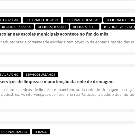
ÇÃO POPULAR
REGIONAL ELDORADO
REGIONAL INDUSTRIAL
REGIONAL NACION
REGIONAL RESSACA
REGIONAL RIACHO
REGIONAL SEDE
REGIONAL VARGEM D
scolar nas escolas municipais acontece no fim do mês
educadores e comunidade escolar e tem objetivo de apoiar a gestão das escol
ONAL RIACHO
SERVIÇOS URBANOS
 serviços de limpeza e manutenção da rede de drenagem
m realizou serviços de limpeza e manutenção da rede de drenagem na regiã
 pedestres. As intervenções ocorreram na rua Paracatu, a pedido dos morado
REGIONAL RIACHO
SERVIÇO