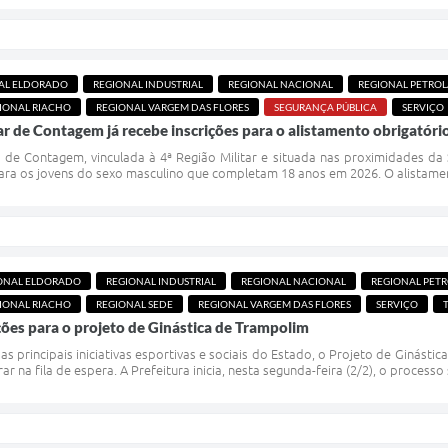
AL ELDORADO
REGIONAL INDUSTRIAL
REGIONAL NACIONAL
REGIONAL PETRO
IONAL RIACHO
REGIONAL VARGEM DAS FLORES
SEGURANÇA PÚBLICA
SERVIÇO
tar de Contagem já recebe inscrições para o alistamento obrigatóri
r de Contagem, vinculada à 4ª Região Militar e situada nas proximidades da S
ra os jovens do sexo masculino que completam 18 anos em 2026. O alistamento 
ONAL ELDORADO
REGIONAL INDUSTRIAL
REGIONAL NACIONAL
REGIONAL PET
IONAL RIACHO
REGIONAL SEDE
REGIONAL VARGEM DAS FLORES
SERVIÇO
ições para o projeto de Ginástica de Trampolim
principais iniciativas esportivas e sociais do Estado, o Projeto de Ginást
r na fila de espera. A Prefeitura inicia, nesta segunda-feira (2/2), o processo 