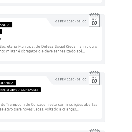
FEV
02 FEV 2026 - 09h00
02
LANDIA
o
ecretaria Municipal de Defesa Social (Seds), já iniciou o
militar é obrigatório e deve ser realizado até...
FEV
02 FEV 2026 - 08h00
02
ROLANDIA
TRANSFORMAR CONTAGEM
ica de Trampolim de Contagem está com inscrições abertas
seletivo para novas vagas, voltado a crianças...