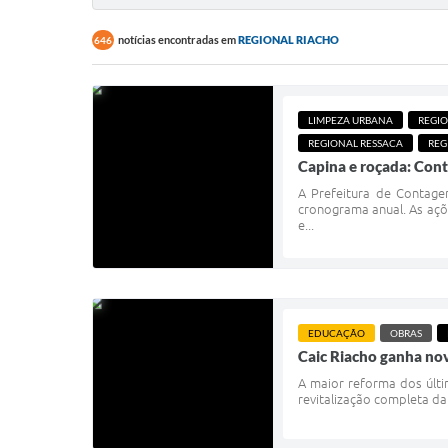
notícias encontradas em
REGIONAL RIACHO
646
LIMPEZA URBANA
REGI
REGIONAL RESSACA
REG
Capina e roçada: Cont
A Prefeitura de Contage
cronograma anual. As açõ
e...
EDUCAÇÃO
OBRAS
Caic Riacho ganha no
A maior reforma dos últ
revitalização completa da