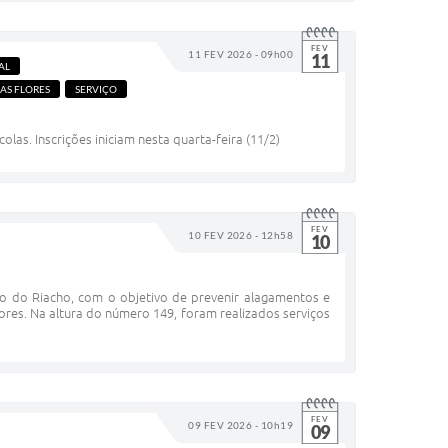
FEV
11 FEV 2026 - 09h00
11
AL
AS FLORES
SERVIÇO
as. Inscrições iniciam nesta quarta-feira (11/2)
FEV
10 FEV 2026 - 12h58
10
o do Riacho, com o objetivo de prevenir alagamentos e
res. Na altura do número 149, foram realizados serviços
FEV
09 FEV 2026 - 10h19
09