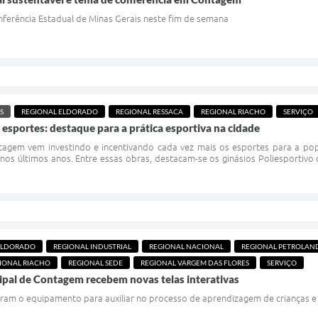
ferência Estadual de Minas Gerais neste fim de semana
S
REGIONAL ELDORADO
REGIONAL RESSACA
REGIONAL RIACHO
SERVIÇO
sportes: destaque para a prática esportiva na cidade
agem vem investindo e incentivando cada vez mais os esportes para a pop
s nos últimos anos. Entre essas obras, destacam-se os ginásios Poliesportiv
ELDORADO
REGIONAL INDUSTRIAL
REGIONAL NACIONAL
REGIONAL PETROLAN
IONAL RIACHO
REGIONAL SEDE
REGIONAL VARGEM DAS FLORES
SERVIÇO
ipal de Contagem recebem novas telas interativas
ram o equipamento para auxiliar no processo de aprendizagem de crianças e