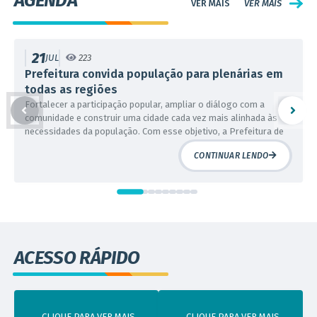
AGENDA
VER MAIS
21
JUL
223
Prefeitura convida população para plenárias em
todas as regiões
Fortalecer a participação popular, ampliar o diálogo com a
comunidade e construir uma cidade cada vez mais alinhada às
necessidades da população. Com esse objetivo, a Prefeitura de
Contagem realizará, entre os meses de julho e agosto, oito
CONTINUAR LENDO
plenárias regionais, que percorrerão todo o município. As
plenárias representam um importante instrumento de...
ACESSO RÁPIDO
CLIQUE PARA VER MAIS
CLIQUE PARA VER MAIS