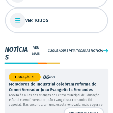
VER TODOS
NOTÍCIA
CLIQUE AQUI E VEJA TODAS AS NOTÍCIAS
S
06
EDUCAÇÃO +1
AGO
Moradores do Industrial celebram reforma do
Cemei Vereador João Evangelista Fernandes
A volta às aulas das crianças do Centro Municipal de Educação
Infantil (Cemei) Vereador João Evangelista Fernandes foi
05
AGENDA CULTURAL +6
AGO
especial. Elas encontraram uma escola renovada, mais segura e
Contagem impulsiona cultura com cinco
adequada às melhores práticas pedagógicas da educação