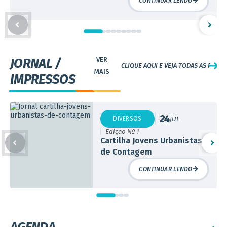
editais e investimento de R$ 2,5 milhões
CONTINUAR LENDO
infantil. As 144 crianças matriculadas na unidade são atendidas
em tempo integral e contam com cinco refeições...
JORNAL /
CLIQUE AQUI E VEJA TODAS AS PUBL
IMPRESSOS
24
DIVERSOS
JUL
Edição Nº 1
Cartilha Jovens Urbanistas
de Contagem
CONTINUAR LENDO