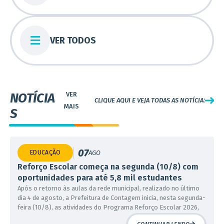
VER TODOS
NOTÍCIA
CLIQUE AQUI E VEJA TODAS AS NOTÍCIAS
S
07
EDUCAÇÃO
AGO
Reforço Escolar começa na segunda (10/8) com
oportunidades para até 5,8 mil estudantes
Após o retorno às aulas da rede municipal, realizado no último
dia 4 de agosto, a Prefeitura de Contagem inicia, nesta segunda-
06
EDUCAÇÃO +1
AGO
feira (10/8), as atividades do Programa Reforço Escolar 2026,
Moradores do Industrial celebram reforma
uma das principais estratégias da Secretaria Municipal de