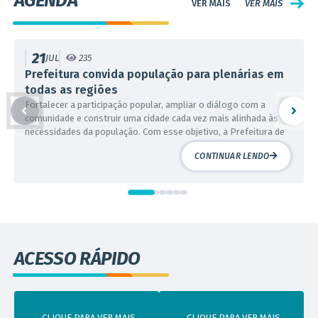
AGENDA
VER MAIS
21
JUL
235
Prefeitura convida população para plenárias em
todas as regiões
Fortalecer a participação popular, ampliar o diálogo com a
comunidade e construir uma cidade cada vez mais alinhada às
necessidades da população. Com esse objetivo, a Prefeitura de
Contagem realizará, entre os meses de julho e agosto, oito
CONTINUAR LENDO
plenárias regionais, que percorrerão todo o município. As
plenárias representam um importante instrumento de...
ACESSO RÁPIDO
CLIQUE PARA VER MAIS
CLIQUE PARA VER MAIS