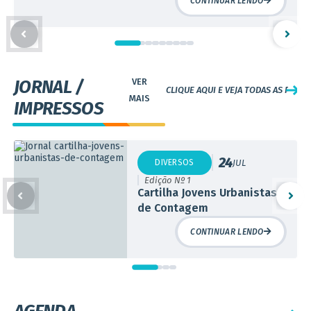
do Cemei Vereador João Evangelista
CONTINUAR LENDO
Educação para fortalecer a alfabetização e a recomposição da
Fernandes
aprendizagem. Neste ano, o programa foi ampliado...
JORNAL /
CLIQUE AQUI E VEJA TODAS AS PUBL
IMPRESSOS
24
DIVERSOS
JUL
Edição Nº 1
Cartilha Jovens Urbanistas
de Contagem
CONTINUAR LENDO