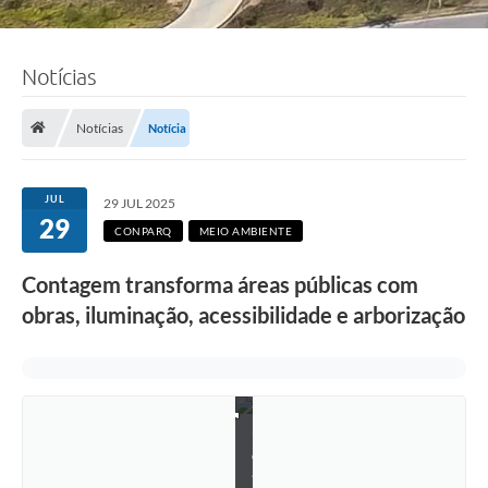
Notícias
Notícias
Notícia
JUL
29 JUL 2025
29
CONPARQ
MEIO AMBIENTE
Contagem transforma áreas públicas com
obras, iluminação, acessibilidade e arborização
F
o
t
o
:
R
i
c
a