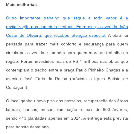
Mais melhorias
Outro importante trabalho que segue a todo vapor é a
revitalização dos canteiros centrais. Entre eles, a avenida João
César de Oliveira, que recebeu atenção especial.
A obra foi
pensada para trazer mais conforto e segurança para quem
circula pela avenida e também para quem mora ou trabalha na
região. Foram investidos mais de R$ 4 milhões nas obras que
contemplam o trecho entre a praça Paulo Pinheiro Chagas e a
avenida José Faria da Rocha (próximo a Igreja Batista de
Contagem).
O local ganhou novo piso dos passeios, recuperação das áreas
laterais, bancos, mesas, iluminação e mais de 600 árvores,
sendo 443 plantadas apenas em 2024. A entrega está prevista
para agosto deste ano.