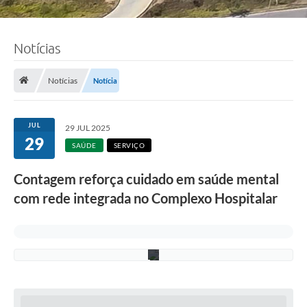
Notícias
F
o
t
o
Notícias
Notícia
:
L
u
c
JUL
29 JUL 2025
i
29
S
SAÚDE
SERVIÇO
a
l
Contagem reforça cuidado em saúde mental
l
u
com rede integrada no Complexo Hospitalar
m
/
P
M
C