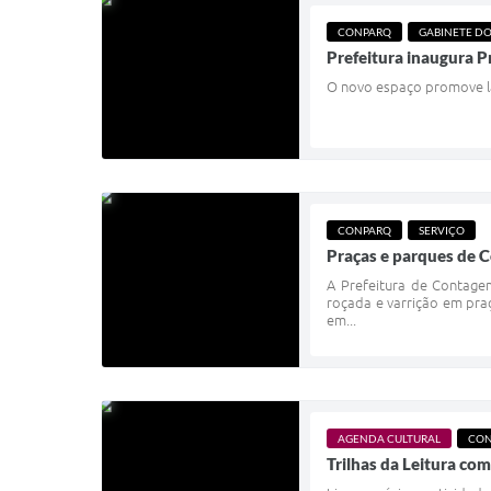
CONPARQ
GABINETE DO
Prefeitura inaugura P
O novo espaço promove laz
CONPARQ
SERVIÇO
Praças e parques de 
A Prefeitura de Contagem
roçada e varrição em pra
em...
AGENDA CULTURAL
CON
Trilhas da Leitura c