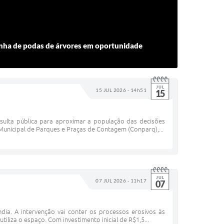
enha de podas de árvores em oportunidade
JUL
15 JUL 2026 - 14h51
15
sulta pública para aproximar a população das decisões
 Municipal de Parques e Praças de Contagem (Conparq),...
JUL
07 JUL 2026 - 11h17
07
dia. A intervenção vai conter os processos erosivos às
liza o espaço. Com investimento inicial de R$1,5...