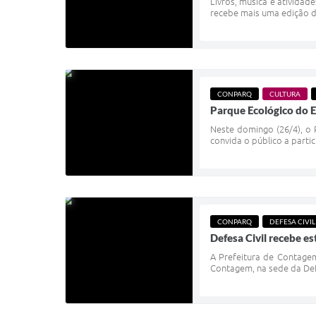
Livros, música e atividad
recebe mais uma edição do
CONPARQ
CULTURA
Parque Ecológico do E
Neste domingo (26/4), o P
convida o público a partic
CONPARQ
DEFESA CIVIL
Defesa Civil recebe e
A Prefeitura de Contagem
Contagem, na sede da Defe