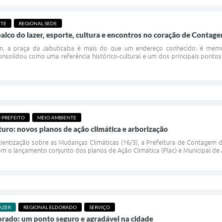
NTE
REGIONAL SEDE
palco do lazer, esporte, cultura e encontros no coração de Contag
 a praça da Jabuticaba é mais do que um endereço conhecido: é memória 
onsolidou como uma referência histórico-cultural e um dos principais pontos
 PREFEITO
MEIO AMBIENTE
uro: novos planos de ação climática e arborização
ientização sobre as Mudanças Climáticas (16/3), a Prefeitura de Contagem
 com o lançamento conjunto dos planos de Ação Climática (Plac) e Municipal d
AZER
REGIONAL ELDORADO
SERVIÇO
orado: um ponto seguro e agradável na cidade