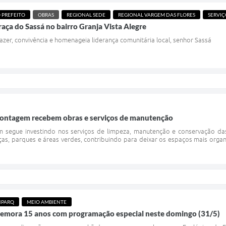
 PREFEITO
OBRAS
REGIONAL SEDE
REGIONAL VARGEM DAS FLORES
SERVIÇ
raça do Sassá no bairro Granja Vista Alegre
er, convivência e homenageia liderança comunitária local, senhor Sassá
Contagem recebem obras e serviços de manutenção
 segue investindo nos serviços de limpeza, manutenção e conservação das 
ças, parques e áreas verdes, contribuindo para deixar os espaços mais org
PARQ
MEIO AMBIENTE
omemora 15 anos com programação especial neste domingo (31/5)