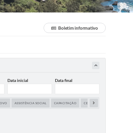
Boletim informativo
Data inicial
Data final
NOVO
ASSISTÊNCIA SOCIAL
CAPACITAÇÃO
CENTRO DE COMANDO E OPERA