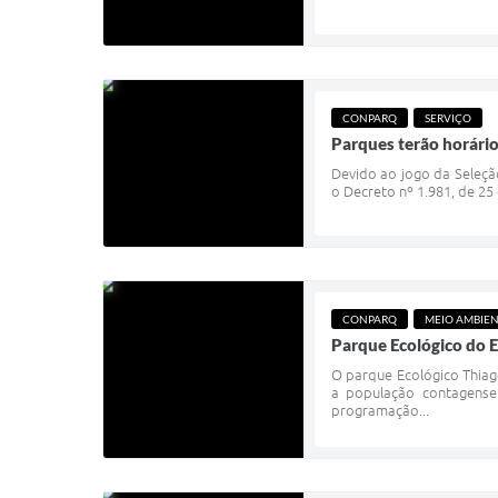
CONPARQ
SERVIÇO
Parques terão horário
Devido ao jogo da Seleçã
o Decreto nº 1.981, de 25
CONPARQ
MEIO AMBIE
Parque Ecológico do 
O parque Ecológico Thiag
a população contagense
programação...