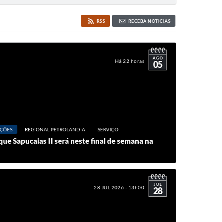
RSS
RECEBA NOTÍCIAS
AGO
Há 22 horas
05
ÇÕES
REGIONAL PETROLANDIA
SERVIÇO
ue Sapucaias II será neste final de semana na
JUL
28 JUL 2026 - 13h00
28