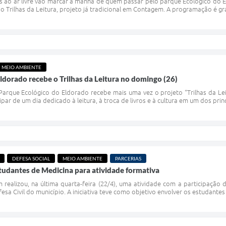
es ao ar livre vão marcar a manhã de quem passar pelo parque Ecológico do E
 Trilhas da Leitura, projeto já tradicional em Contagem. A programação é grat
MEIO AMBIENTE
ldorado recebe o Trilhas da Leitura no domingo (26)
arque Ecológico do Eldorado recebe mais uma vez o projeto “Trilhas da Leitu
ipar de um dia dedicado à leitura, à troca de livros e à cultura em um dos pri
DEFESA SOCIAL
MEIO AMBIENTE
PARCERIAS
studantes de Medicina para atividade formativa
 realizou, na última quarta-feira (22/4), uma atividade com a participaçã
sa Civil do município. A iniciativa teve como objetivo envolver os estudantes