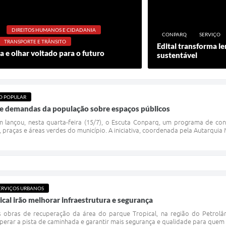
DIREITOS HUMANOS E CIDADANIA
CONPARQ
SERVIÇO
TRANSPORTE E TRÂNSITO
Edital transforma l
 e olhar voltado para o futuro
sustentável
O POPULAR
e demandas da população sobre espaços públicos
 lançou, nesta quarta-feira (15/7), o Escuta Conparq, um programa de con
 praças e áreas verdes do município. A iniciativa, coordenada pela Autarquia
ERVIÇOS URBANOS
cal irão melhorar infraestrutura e segurança
às obras de recuperação da área do parque Tropical, na região do Petrolân
erar a pista de caminhada e garantir mais segurança e qualidade para quem uti