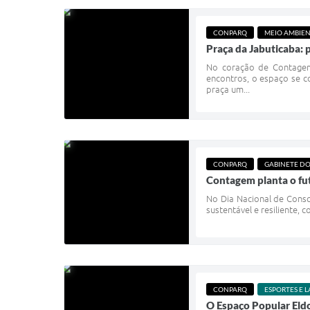
CONPARQ
MEIO AMBIE
Praça da Jabuticaba: 
No coração de Contagem,
encontros, o espaço se c
praça um...
CONPARQ
GABINETE DO
Contagem planta o fut
No Dia Nacional de Consc
sustentável e resiliente,
CONPARQ
ESPORTES E L
O Espaço Popular Eld