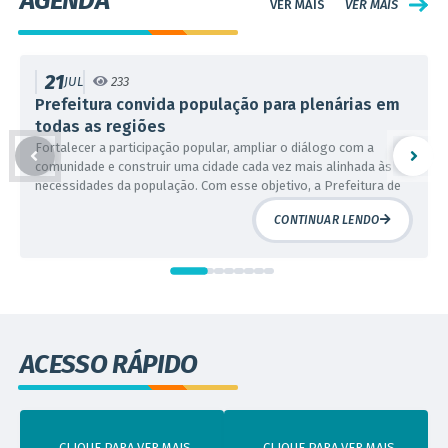
AGENDA
VER MAIS
21
JUL
233
Prefeitura convida população para plenárias em
todas as regiões
Fortalecer a participação popular, ampliar o diálogo com a
comunidade e construir uma cidade cada vez mais alinhada às
necessidades da população. Com esse objetivo, a Prefeitura de
Contagem realizará, entre os meses de julho e agosto, oito
CONTINUAR LENDO
plenárias regionais, que percorrerão todo o município. As
plenárias representam um importante instrumento de...
ACESSO RÁPIDO
CLIQUE PARA VER MAIS
CLIQUE PARA VER MAIS