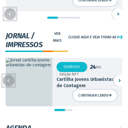
com oportunidades para até 5,8 mil
CONTINUAR LENDO
do bairro Sapucaias ll, localizado na rua Cristal, 200. O evento
estudantes
será a partir das 8h, com uma programação...
JORNAL /
CLIQUE AQUI E VEJA TODAS AS PUBL
IMPRESSOS
24
DIVERSOS
JUL
Edição Nº 1
Cartilha Jovens Urbanistas
de Contagem
CONTINUAR LENDO