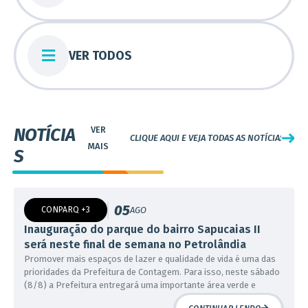
VER TODOS
NOTÍCIA
CLIQUE AQUI E VEJA TODAS AS NOTÍCIAS
S
05
CONPARQ +3
AGO
Inauguração do parque do bairro Sapucaias II
será neste final de semana no Petrolândia
Promover mais espaços de lazer e qualidade de vida é uma das
prioridades da Prefeitura de Contagem. Para isso, neste sábado
07
EDUCAÇÃO
AGO
(8/8) a Prefeitura entregará uma importante área verde e
Reforço Escolar começa na segunda (10/8)
espaço de preservação natural da região Petrolândia: o parque