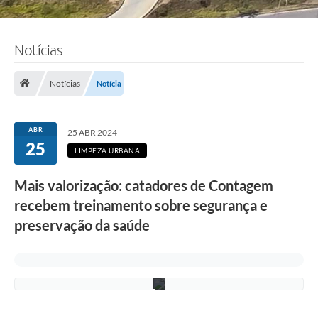
Notícias
F
o
Notícias
Notícia
t
o
:
F
ABR
25 ABR 2024
á
25
b
LIMPEZA URBANA
i
o
Mais valorização: catadores de Contagem
S
i
recebem treinamento sobre segurança e
l
v
preservação da saúde
a
/
P
M
C