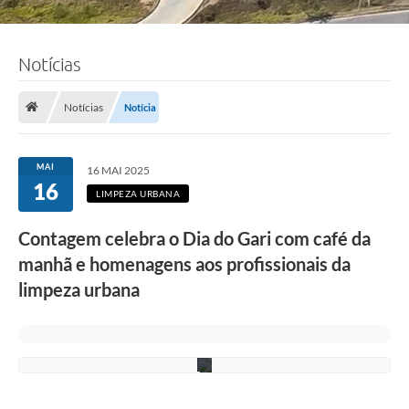
F
Notícias
o
t
o
Notícias
Notícia
:
A
d
e
MAI
16 MAI 2025
l
16
c
LIMPEZA URBANA
i
o
Contagem celebra o Dia do Gari com café da
R
a
manhã e homenagens aos profissionais da
m
o
limpeza urbana
s
/
P
M
C