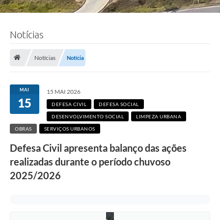
Notícias
Notícias
Notícia
MAI
15 MAI 2026
15
DEFESA CIVIL
DEFESA SOCIAL
DESENVOLVIMENTO SOCIAL
LIMPEZA URBANA
OBRAS
SERVIÇOS URBANOS
Defesa Civil apresenta balanço das ações
realizadas durante o período chuvoso
2025/2026
F
o
t
o
: