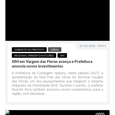
25 JUL 2026 - 14h41
GABINETE DO PREFEITO
OBRAS
REGIONAL VARGEM DAS FLORES
SIM
SIM em Vargem das Flores avança e Prefeitura
anuncia novos investimentos
A Prefeitura de Contagem realizou, neste sábado (25/7), a
apresentação da fase final das obras do Terminal Vargem
das Flores, um dos equipamentos que integram o Sistema
Integrado de Mobilidade (SIM). Durante o evento, o prefeito
Ricardo Faria também anunciou novos investimentos para a
região, com destaque...