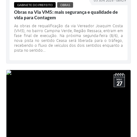
05 JUN 2026 - 08h29
GABINETE DO PREFEITO
OBRAS
Obras na Via VM5: mais segurança e qualidade de
vida para Contagem
As obras de requalificação da via Vereador Joaquim Costa
(VM5), no bairro Campina Verde, Região Ressaca, entram em
fase final de execução. Na próxima segunda-feira (8/6), a
nova pista no sentido Ceasa será liberada para o tráfego,
recebendo o fluxo de veículos dos dois sentidos enquanto a
pista no sentido...
MAI
27