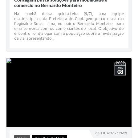
comércio no Bernardo Monteiro
Na manhã dessa quinta-feira (9/7), uma equipe
multidisciplinar da Prefeitura de Contagem percorreu a rua
Reginaldo Souza Lima, no bairro Bernardo Monteiro, para
uma conversa com os comerciantes do local. O objetivo do
encontro foi dialogar com a população sobre a revitalização
da via, apresentando...
JUL
08
08 JUL 2026 - 17h29
OBRAS
REGIONAL RESSACA