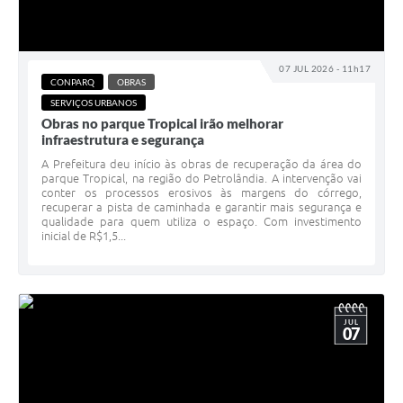
07 JUL 2026 - 11h17
CONPARQ
OBRAS
SERVIÇOS URBANOS
Obras no parque Tropical irão melhorar
infraestrutura e segurança
A Prefeitura deu início às obras de recuperação da área do
parque Tropical, na região do Petrolândia. A intervenção vai
conter os processos erosivos às margens do córrego,
recuperar a pista de caminhada e garantir mais segurança e
qualidade para quem utiliza o espaço. Com investimento
inicial de R$1,5...
JUL
07