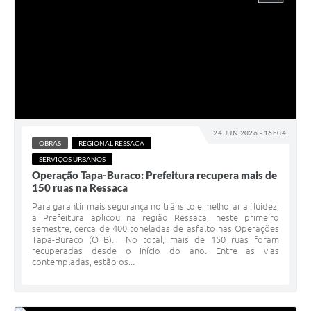
24 JUN 2026 - 16h04
OBRAS
REGIONAL RESSACA
SERVIÇOS URBANOS
Operação Tapa-Buraco: Prefeitura recupera mais de
150 ruas na Ressaca
Para garantir mais segurança no trânsito e melhorar a fluidez,
a Prefeitura aplicou na região Ressaca, neste primeiro
semestre, cerca de 400 toneladas de asfalto nas Operações
Tapa-Buraco (OTB). No total, mais de 150 ruas foram
recuperadas desde o início do ano. Entre as vias
contempladas, estão os...