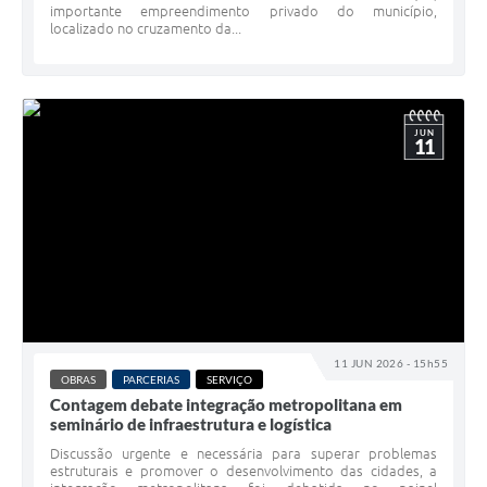
importante empreendimento privado do município,
localizado no cruzamento da...
JUN
11
11 JUN 2026 - 15h55
OBRAS
PARCERIAS
SERVIÇO
Contagem debate integração metropolitana em
seminário de infraestrutura e logística
Discussão urgente e necessária para superar problemas
estruturais e promover o desenvolvimento das cidades, a