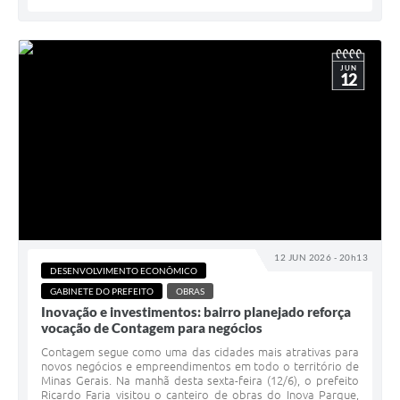
JUN
12
12 JUN 2026 - 20h13
DESENVOLVIMENTO ECONÔMICO
GABINETE DO PREFEITO
OBRAS
Inovação e investimentos: bairro planejado reforça
vocação de Contagem para negócios
Contagem segue como uma das cidades mais atrativas para
novos negócios e empreendimentos em todo o território de
Minas Gerais. Na manhã desta sexta-feira (12/6), o prefeito
Ricardo Faria visitou o canteiro de obras do Inova Parque,