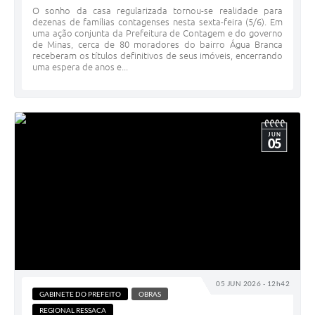
O sonho da casa regularizada tornou-se realidade para
dezenas de famílias contagenses nesta sexta-feira (5/6). Em
uma ação conjunta da Prefeitura de Contagem e do governo
de Minas, cerca de 80 moradores do bairro Água Branca
receberam os títulos definitivos de seus imóveis, encerrando
uma espera de anos e...
JUN
05
05 JUN 2026 - 12h42
GABINETE DO PREFEITO
OBRAS
REGIONAL RESSACA