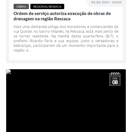
08 JUL 2026 - 16h30
OBRAS
REGIONAL RESSACA
Ordem de serviço autoriza execução de obras de
drenagem na região Ressaca
Mais uma demanda antiga dos moradores e comerciantes da
rua Quinze, no bairro Milanês, na Ressaca, está mais perto de
se tornar realidade. Na manhã desta quarta-feira (8/7), o
prefeito Ricardo Faria e sua equipe, junto a vereadores e
lideranças, participaram de um momento importante para a
região: a...
JUL
08