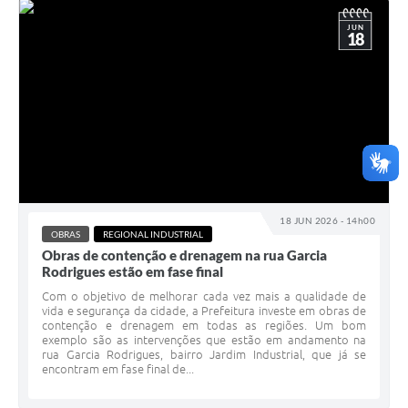
JUN
18
18 JUN 2026 - 14h00
OBRAS
REGIONAL INDUSTRIAL
Obras de contenção e drenagem na rua Garcia
Rodrigues estão em fase final
Com o objetivo de melhorar cada vez mais a qualidade de
vida e segurança da cidade, a Prefeitura investe em obras de
contenção e drenagem em todas as regiões. Um bom
exemplo são as intervenções que estão em andamento na
rua Garcia Rodrigues, bairro Jardim Industrial, que já se
encontram em fase final de...