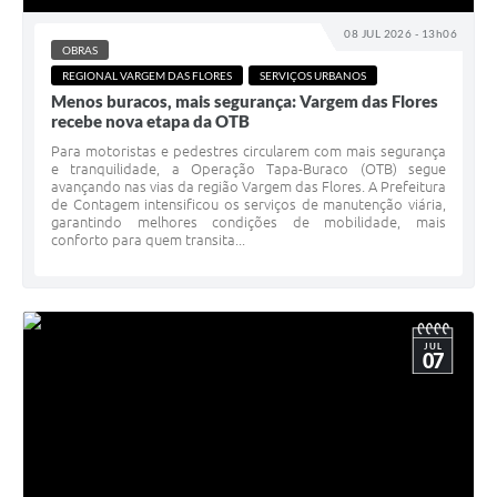
08 JUL 2026 - 13h06
OBRAS
REGIONAL VARGEM DAS FLORES
SERVIÇOS URBANOS
Menos buracos, mais segurança: Vargem das Flores
recebe nova etapa da OTB
Para motoristas e pedestres circularem com mais segurança
e tranquilidade, a Operação Tapa-Buraco (OTB) segue
avançando nas vias da região Vargem das Flores. A Prefeitura
de Contagem intensificou os serviços de manutenção viária,
garantindo melhores condições de mobilidade, mais
conforto para quem transita...
JUL
07