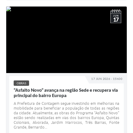
JUN
17
17 JUN 2026 - 15h00
OBRAS
“Asfalto Novo” avança na região Sede e recupera via
principal do bairro Europa
A Prefeitura de Contagem segue investindo em melhorias na
mobilidade para beneficiar a população de todas as regiões
da cidade. Atualmente, as obras do Programa “Asfalto Novo”
estão sendo realizadas em vias dos bairros Europa, Quintas
Coloniais, Alvorada, Jardim Marrocos, Três Barras, Fonte
Grande, Bernardo...