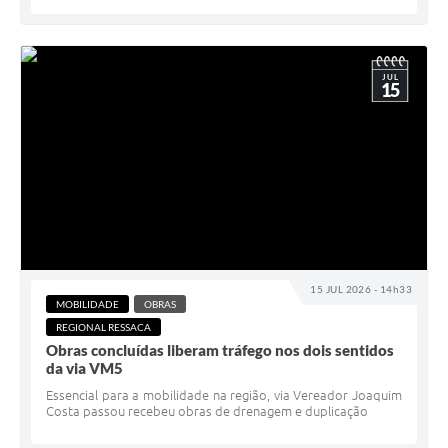
JUL
15
15 JUL 2026 - 14h33
MOBILIDADE
OBRAS
REGIONAL RESSACA
Obras concluídas liberam tráfego nos dois sentidos
da via VM5
Essencial para a mobilidade na região, via Vereador Joaquim
Costa passou recebeu obras de drenagem e duplicação