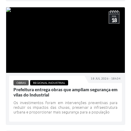
JUL
18
18 JUL 2026 - 18h34
OBRAS
REGIONAL INDUSTRIAL
Prefeitura entrega obras que ampliam segurança em
vilas do Industrial
Os investimentos foram em intervenções preventivas para
reduzir os impactos das chuvas, preservar a infraestrutura
urbana e proporcionar mais segurança para a população