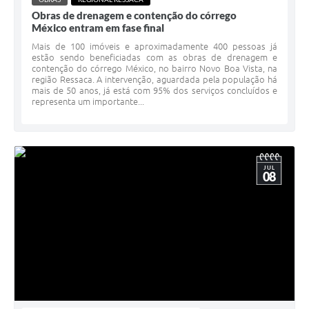
Obras de drenagem e contenção do córrego
México entram em fase final
Mais de 100 imóveis e aproximadamente 400 pessoas já
estão sendo beneficiadas com as obras de drenagem e
contenção do córrego México, no bairro Novo Boa Vista, na
região Ressaca. A intervenção, aguardada pela população há
mais de 50 anos, já está com 95% dos serviços concluídos e
representa um importante...
JUL
08