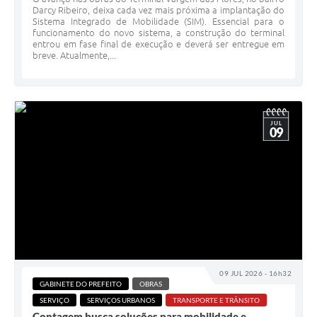
Darcy Ribeiro, deixa cada vez mais próxima a implantação do
Sistema Integrado de Mobilidade (SIM). Essencial para o
funcionamento do novo sistema, a construção do terminal
entrou em fase final de execução e deverá ser entregue em
breve. Atualmente,...
JUL
09
09 JUL 2026 - 16h32
GABINETE DO PREFEITO
OBRAS
SERVIÇO
SERVIÇOS URBANOS
TRANSPORTE E TRÂNSITO
Contagem busca soluções para mobilidade e