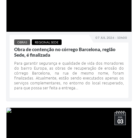
07 JUL 2026 - 10h00
OBRAS
REGIONAL SEDE
Obra de contenção no córrego Barcelona, região
Sede, é finalizada
Para garantir segurança e qualidade de vida dos moradores
do bairro Europa, as obras de recuperação de erosão do
córrego Barcelona, na rua de mesmo nome, foram
finalizadas. Atualmente, estão sendo executados apenas os
serviços complementares, no entorno do local recuperado,
para que possa ser feita a entrega...
JUL
03