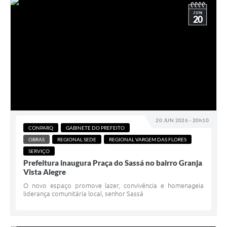
JUN
20
20 JUN 2026 - 20h10
CONPARQ
GABINETE DO PREFEITO
OBRAS
REGIONAL SEDE
REGIONAL VARGEM DAS FLORES
SERVIÇO
Prefeitura inaugura Praça do Sassá no bairro Granja
Vista Alegre
O novo espaço promove lazer, convivência e homenageia
liderança comunitária local, senhor Sassá