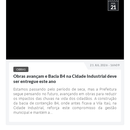
JUL
21
21 JUL 2026 - 16h09
OBRAS
Obras avançam e Bacia B4 na Cidade Industrial deve
ser entregue este ano
Estamos passando pelo período de seca, mas a Prefeitura
segue pensando no futuro, avançando em obras para reduzir
os impactos das chuvas na vida dos cidadãos. A construção
da bacia de contenção B4, onde antes ficava a Vila Itaú, na
Cidade Industrial, reforça este compromisso da gestão
municipal e mantém a...