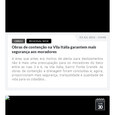
03 JUL 2026 - 11h48
OBRAS
REGIONAL SEDE
Obras de contenção na Vila Itália garantem mais
segurança aos moradores
A área que antes era motivo de alerta para deslizamentos
não é mais uma preocupação para os moradores do beco
entre as ruas 3 e 6, na Vila Itália, bairro Fonte Grande. As
obras de contenção e drenagem foram concluídas e, agora,
proporcionam mais segurança, tranquilidade e qualidade de
vida para os cidadãos...
JUN
30