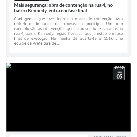
Mais segurança: obra de contenção na rua 4, no
bairro Kennedy, entra em fase final
Contagem segue investindo em obras de contenção para
reduzir os impactos das chuvas no município. Um bom
exemplo são as intervenções que estão sendo executadas na
rua 4, bairro Kennedy, região Ressaca, que já estão em fase
final de execução. Na manhã de quarta-feira (3/6), uma
equipe da Prefeitura de...
JUN
05