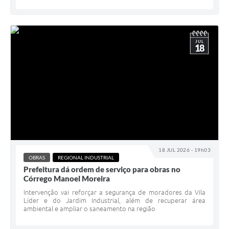
JUL
18
18 JUL 2026 - 19h03
OBRAS
REGIONAL INDUSTRIAL
Prefeitura dá ordem de serviço para obras no
Córrego Manoel Moreira
Intervenção vai reforçar a segurança de moradores da Vila
Líder e do Jardim Industrial, além de recuperar área
ambiental e ampliar o saneamento na região