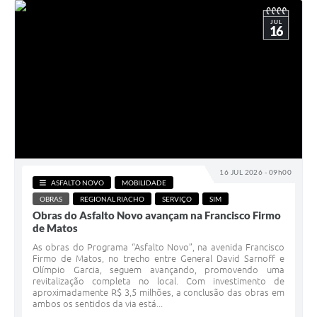
JUL
16
16 JUL 2026 - 09h00
ASFALTO NOVO
MOBILIDADE
OBRAS
REGIONAL RIACHO
SERVIÇO
SIM
Obras do Asfalto Novo avançam na Francisco Firmo
de Matos
As obras do Programa “Asfalto Novo”, na avenida Francisco
Firmo de Matos, no trecho entre General David Sarnoff e
Olímpio Garcia, seguem avançando, promovendo uma
revitalização completa no local. Com investimento de
aproximadamente R$ 3,5 milhões, a conclusão das obras em
ambos os sentidos da via está...