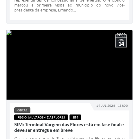
representantes da concessionária de energia. O encontro
marcou a primeira visita ao município do novo vice-
presidente da empresa, Ernando...
JUL
14
14 JUL 2026 - 18h00
OBRAS
REGIONAL VARGEM DAS FLORES
SIM
SIM: Terminal Vargem das Flores está em fase final e
deve ser entregue em breve
O avanço nas obras do Terminal Vargem das Flores, no bairro