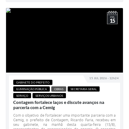
JUL
15
15 JUL 2026 - 12h24
GABINETE DO PREFEITO
ILUMINAÇÃO PÚBLICA
OBRAS
SECRETARIA GERAL
SERVIÇO
SERVIÇOS URBANOS
Contagem fortalece laços e discute avanços na
parceria com a Cemig
Com o objetivo de fortalecer uma importante parceria com a
Cemig, o prefeito de Contagem, Ricardo Faria, recebeu em
seu gabinete, na manhã desta quarta-feira (15/8),