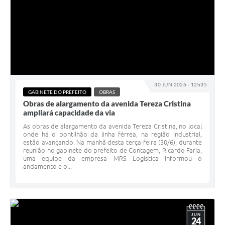
30 JUN 2026 - 12h35
GABINETE DO PREFEITO
OBRAS
Obras de alargamento da avenida Tereza Cristina
ampliará capacidade da via
As obras de alargamento da avenida Tereza Cristina, no local
onde há o pontilhão da linha férrea, na região Industrial,
estão avançando. Na manhã desta terça-feira (30/6), durante
reunião no gabinete do prefeito de Contagem, Ricardo Faria,
uma equipe da empresa MRS Logística informou o
andamento e o...
JUN
24