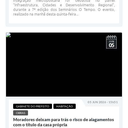
integração metropolitana foi debatida no painel
“Infraestrutura, Cidades e Desenvolvimento Regional”,
durante a 7ª edição dos Seminários O Tempo. O evento,
realizado na manhã desta quinta-feira...
JUN
05
05 JUN 2026 - 15h51
GABINETE DO PREFEITO
HABITAÇÃO
OBRAS
Moradores deixam para trás o risco de alagamentos
com o título da casa própria