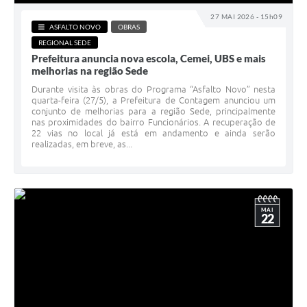
27 MAI 2026 - 15h09
ASFALTO NOVO
OBRAS
REGIONAL SEDE
Prefeitura anuncia nova escola, Cemei, UBS e mais
melhorias na região Sede
Durante visita às obras do Programa “Asfalto Novo” nesta
quarta-feira (27/5), a Prefeitura de Contagem anunciou um
conjunto de melhorias para a região Sede, principalmente
nas proximidades do bairro Funcionários. A recuperação de
22 vias no local já está em andamento e ainda serão
realizadas, em breve, as...
MAI
22