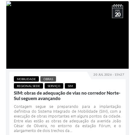
JUL
20
20 JUL 2026 - 15h27
MOBILIDADE
OBRAS
REGIONAL SEDE
SERVIÇO
SIM
SIM: obras de adequação de vias no corredor Norte-
Sul seguem avançando
Contagem segue se preparando para a implantação
definitiva do Sistema Integrado de Mobilidade (SIM), com a
execução de obras importantes em alguns pontos da cidade.
Entre elas estão as obras de adequação da avenida João
César de Oliveira, no entorno da estação Fórum, e o
alargamento de dois trechos da...