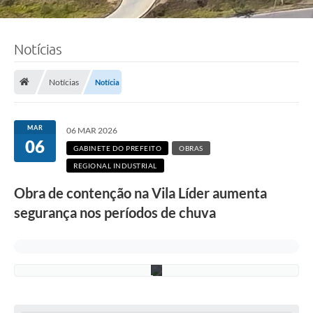
Notícias
F
o
t
Notícias
Notícia
o
:
L
u
MAR
06 MAR 2026
c
06
i
GABINETE DO PREFEITO
OBRAS
S
REGIONAL INDUSTRIAL
a
l
Obra de contenção na Vila Líder aumenta
l
u
segurança nos períodos de chuva
m
/
P
M
C