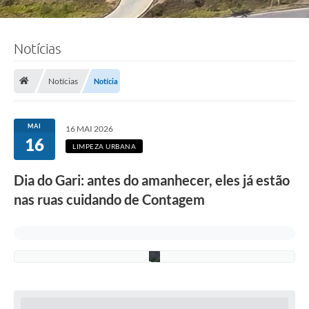
Notícias
F
o
t
o
Notícias
Notícia
:
V
i
c
MAI
16 MAI 2026
t
16
o
LIMPEZA URBANA
r
V
Dia do Gari: antes do amanhecer, eles já estão
e
n
nas ruas cuidando de Contagem
a
n
c
i
o