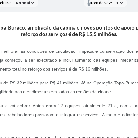
eitura:
Tom de voz:
apa-Buraco, ampliação da capina e novos pontos de apoio p
reforço dos serviços é de R$ 15,5 milhões.
e melhorar as condições de circulação, limpeza e conservação dos 
 já começou a ser executado e inclui aumento das equipes, mecaniza
mento total no reforço dos serviços é de R$ 16 milhões.
sou de R$ 32 milhões para R$ 41 milhões. Já na Operação Tapa-Buraco
gilidade aos atendimentos em todas as regiões da cidade.
 e vai dobrar. Antes eram 12 equipes, atualmente 21 e, com a am
s trabalhadores passaram a integrar os serviços. A meta é adiantar
 serviços de capina, roçada e varrição pelo menos uma vez ao ano. 