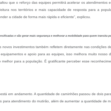
altou que o reforço das equipes permitirá acelerar os atendimentos 
feitura nos territórios e mais capacidade de resposta para a pop
er a cidade de forma mais rápida e eficiente”, explicou.
ificadas e vão gerar mais segurança e melhorar a mobilidade para quem transita pe
s novos investimentos também refletem diretamente nas condições d
, equipamentos e apoio para as equipes, isso melhora muito nosso d
o melhor para a população. É gratificante perceber esse reconhecim
stá em andamento. A quantidade de caminhões passou de dois para s
les para atendimento do mutirão, além de aumentar a quantidade de m