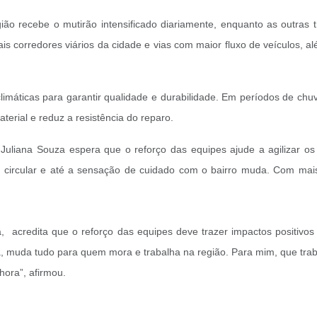
ião recebe o mutirão intensificado diariamente, enquanto as outras
pais corredores viários da cidade e vias com maior fluxo de veículos, 
máticas para garantir qualidade e durabilidade. Em períodos de chuva
erial e reduz a resistência do reparo.
a Juliana Souza espera que o reforço das equipes ajude a agilizar o
 circular e até a sensação de cuidado com o bairro muda. Com mais
, acredita que o reforço das equipes deve trazer impactos positivo
 muda tudo para quem mora e trabalha na região. Para mim, que trab
lhora”, afirmou.