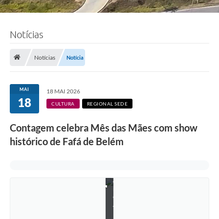
Notícias
Notícias
Notícia
F
MAI
18 MAI 2026
o
18
t
CULTURA
REGIONAL SEDE
o
s
Contagem celebra Mês das Mães com show
:
J
histórico de Fafá de Belém
o
ã
o
P
e
d
r
o
A
l