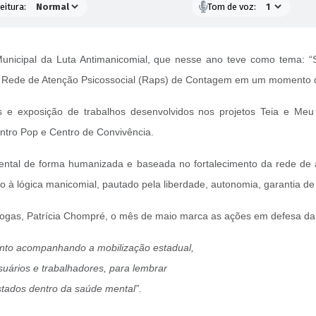
eitura:
Tom de voz:
Municipal da Luta Antimanicomial, que nesse ano teve como tema: 
a Rede de Atenção Psicossocial (Raps) de Contagem em um momento d
e exposição de trabalhos desenvolvidos nos projetos Teia e Meu 
tro Pop e Centro de Convivência.
tal de forma humanizada e baseada no fortalecimento da rede de at
 à lógica manicomial, pautado pela liberdade, autonomia, garantia de 
rogas, Patrícia Chompré, o mês de maio marca as ações em defesa da 
nto acompanhando a mobilização estadual,
suários e trabalhadores, para lembrar
stados dentro da saúde mental”.