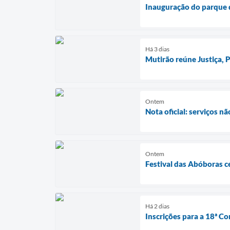
Inauguração do parque d
Há 3 dias
Mutirão reúne Justiça,
Ontem
Nota oficial: serviços n
Ontem
Festival das Abóboras c
Há 2 dias
Inscrições para a 18ª Co