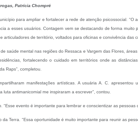
Drogas, Patrícia Chompré
nicípio para ampliar e fortalecer a rede de atenção psicossocial. “
ência a esses usuários. Contagem vem se destacando de forma muito p
articuladores de território, voltados para oficinas e convivência das c
te de saúde mental nas regiões do Ressaca e Vargem das Flores, áreas d
idências, fortalecendo o cuidado em territórios onde as distâncias
da Raps”, completou.
partilharam manifestações artísticas. A usuária A. C. apresentou u
na luta antimanicomial me inspiraram a escrever”, contou.
 “Esse evento é importante para lembrar e conscientizar as pessoas de
io da Terra. “Essa oportunidade é muito importante para reunir as pess