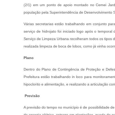
(2/1) em um ponto de apoio montado no Cemei Jardi
população pela Superintendência de Desenvolvimento S
Várias secretarias estão trabalhando em conjunto pa
serviço de hidrojato foi iniciado logo após o tempo
Serviço de Limpeza Urbana recolheram todos os tipos 
realizada limpeza de boca de lobos, como já vinha oc
Plano
Dentro do Plano de Contingência de Proteção e Defesa
Prefeitura estão trabalhando in loco para monitoramen
hipoclorito e alimentação, e realizando a articulação c
Previsão
A previsão do tempo no município é de possibilidade de
de energia elétrica, estrago em plantações, queda de g