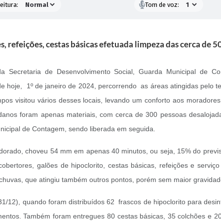
eitura:
Tom de voz:
s, refeições, cestas básicas efetuada limpeza das cerca de 
 Secretaria de Desenvolvimento Social, Guarda Municipal de Co
e hoje, 1º de janeiro de 2024, percorrendo as áreas atingidas pelo te
ampos visitou vários desses locais, levando um conforto aos moradore
 danos foram apenas materiais, com cerca de 300 pessoas desaloja
nicipal de Contagem, sendo liberada em seguida.
Eldorado, choveu 54 mm em apenas 40 minutos, ou seja, 15% do previ
bertores, galões de hipoclorito, cestas básicas, refeições e serviço
s chuvas, que atingiu também outros pontos, porém sem maior gravida
(31/12), quando foram distribuídos 62 frascos de hipoclorito para des
tos. Também foram entregues 80 cestas básicas, 35 colchões e 20 cob