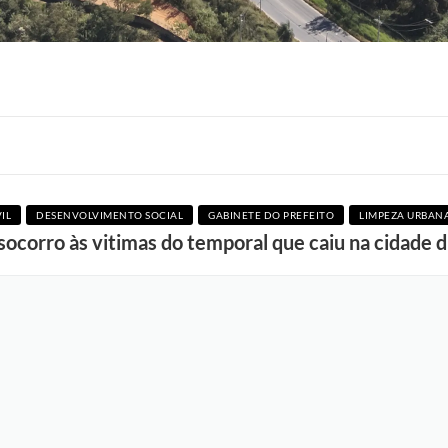
IL
DESENVOLVIMENTO SOCIAL
GABINETE DO PREFEITO
LIMPEZA URBAN
ocorro às vitimas do temporal que caiu na cidade 
F
o
t
o
:
R
o
n
n
i
e
V
o
n