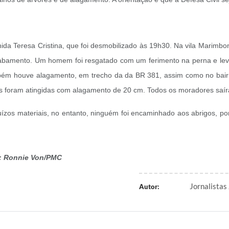
da Teresa Cristina, que foi desmobilizado às 19h30. Na vila Marimbo
sabamento. Um homem foi resgatado com um ferimento na perna e lev
mbém houve alagamento, em trecho da da BR 381, assim como no bai
ções foram atingidas com alagamento de 20 cm. Todos os moradores s
uízos materiais, no entanto, ninguém foi encaminhado aos abrigos, po
fo: Ronnie Von/PMC
Jornalistas
Autor: