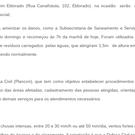
m Eldorado (Rua Canafístula, 102, Eldorado). na ocasião serão 
ocial;
ra amenizar os danos, como a Subsecretaria de Saneamento e Serviç
ral do domingo e recomeçou às 7h da manhã de hoje, Foram utilizado
de resíduos carregados pelas águas, que atingiram 1,5m de altura em
orrendo normalmente.
 Civil (Plancon), que tem como objetivo estabelecer procedimentos 
to das áreas afetadas, cadastramento das pessoas atingidas, orientaç
om demais serviços para os atendimentos necessários.
 chuvas intensas, entre 20 e 30 mm/h ou até 50 mm/dia, ventos fortes 
alhos de árvores e de alagamento. A orientação é que a Defesa Civil 