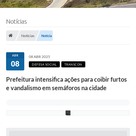
F
o
t
o
Notícias
:
d
i
v
Notícias
Notícia
u
l
g
a
ABR
08 ABR 2025
ç
08
ã
DEFESA SOCIAL
TRANSCON
o
T
Prefeitura intensifica ações para coibir furtos
r
a
e vandalismo em semáforos na cidade
n
s
c
o
n