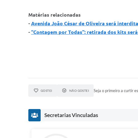
Matérias relacionadas
-
Avenida João César de Oliveira será interdit
-
“Contagem por Todas”: retirada dos kits será
Seja o primeiro a curtir es
GOSTEI
NÃO GOSTEI
Secretarias Vinculadas