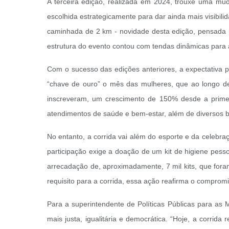
A terceira edição, realizada em 2024, trouxe uma muda
escolhida estrategicamente para dar ainda mais visibili
caminhada de 2 km - novidade desta edição, pensada pa
estrutura do evento contou com tendas dinâmicas para af
Com o sucesso das edições anteriores, a expectativa 
“chave de ouro” o mês das mulheres, que ao longo d
inscreveram, um crescimento de 150% desde a primeira
atendimentos de saúde e bem-estar, além de diversos 
No entanto, a corrida vai além do esporte e da celebr
participação exige a doação de um kit de higiene pesso
arrecadação de, aproximadamente, 7 mil kits, que foram
requisito para a corrida, essa ação reafirma o comprom
Para a superintendente de Políticas Públicas para a
mais justa, igualitária e democrática. “Hoje, a corri