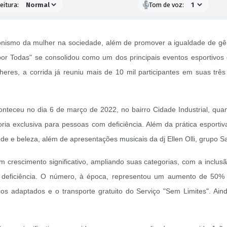
eitura:
Tom de voz:
nismo da mulher na sociedade, além de promover a igualdade de gên
 por Todas" se consolidou como um dos principais eventos esportiv
res, a corrida já reuniu mais de 10 mil participantes em suas trê
onteceu no dia 6 de março de 2022, no bairro Cidade Industrial, qu
exclusiva para pessoas com deficiência. Além da prática esportiva,
e e beleza, além de apresentações musicais da dj Ellen Olli, grupo S
m crescimento significativo, ampliando suas categorias, com a inclu
deficiência. O número, à época, representou um aumento de 50% em
s adaptados e o transporte gratuito do Serviço "Sem Limites". Aind