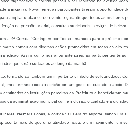
nça significativa: a corrida passou a ser realizada na avenida João
dade à iniciativa. Novamente, as participantes tiveram a oportunidade
ra ampliar o alcance do evento e garantir que todas as mulheres pud
erição de pressão arterial, consultas nutricionais, serviços de beleza,
para a 4ª Corrida “Contagem por Todas”, marcada para o próximo dom
e março contou com diversas ações promovidas em todas as oito reg
 edição. Assim como nos anos anteriores, as participantes terão à
brindes que serão sorteados ao longo da manhã.
ação, tornando-se também um importante símbolo de solidariedade. Com
al, transformando cada inscrição em um gesto de cuidado e apoio. Des
 destinados às instituições parceiras da Prefeitura e beneficiaram 
isso da administração municipal com a inclusão, o cuidado e a dignida
s Mulheres, Neimara Lopes, a corrida vai além do esporte, sendo um
da representa mais do que uma atividade física: é um movimento, um 