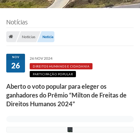
Notícias
Notícias
Notícia
F
o
t
o
NOV
26 NOV 2024
:
26
R
DIREITOS HUMANOS E CIDADANIA
o
PARTICIPAÇÃO POPULAR
n
n
Aberto o voto popular para eleger os
i
e
ganhadores do Prêmio “Milton de Freitas de
V
o
Direitos Humanos 2024”
n
/
P
M
C