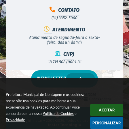
CONTATO
(31) 3352-5000
ATENDIMENTO
Atendimento de segunda-feira a sexta-
feira, das 8h às 17h
CNPJ
18.715.508/0001-31
NEWSLETTER
Prefeitura Municipal de Contagem e os cookies:
Versão do Sistema:
3.5.3 - 19/06/2026
Portal atualizado em:
07/08/2026 09:55
Dados Abertos
nosso site usa cookies para melhorar a sua
experiência de navegação. Ao continuar você
ACEITAR
concorda com a nossa
Política de Cookies
e
Privacidade
.
© Copyright Instar - 2006-2026. Todos os direitos reservados -
PERSONALIZAR
Instar Tecnologia