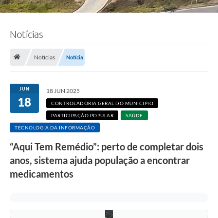
Notícias
Notícias
Notícia
F
o
t
JUN
o
18 JUN 2025
:
18
CONTROLADORIA GERAL DO MUNICÍPIO
F
á
PARTICIPAÇÃO POPULAR
SAÚDE
b
TECNOLOGIA DA INFORMAÇÃO
i
o
“Aqui Tem Remédio”: perto de completar dois
S
i
anos, sistema ajuda população a encontrar
l
v
medicamentos
a
/
P
M
C