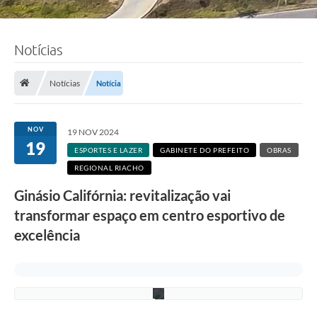
F
Notícias
o
t
o
Notícias
Notícia
s
:
A
d
NOV
19 NOV 2024
e
19
l
ESPORTES E LAZER
GABINETE DO PREFEITO
OBRAS
c
REGIONAL RIACHO
i
o
Ginásio Califórnia: revitalização vai
R
a
transformar espaço em centro esportivo de
m
o
excelência
s
/
P
M
C