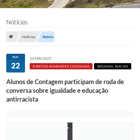
Notícias
Notícias
Notícia
MAI
22 MAI 2025
22
DIREITOS HUMANOS E CIDADANIA
REGIONAL RIACHO
Alunos de Contagem participam de roda de
conversa sobre igualdade e educação
antirracista
F
o
t
o
s
:
R