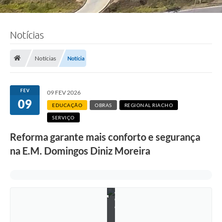
Notícias
Notícias
Notícia
FEV
09 FEV 2026
09
EDUCAÇÃO
OBRAS
REGIONAL RIACHO
SERVIÇO
Reforma garante mais conforto e segurança
na E.M. Domingos Diniz Moreira
F
o
t
o
:
A
d
e
l