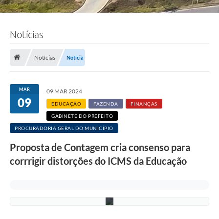
Notícias
F
o
Notícias
Notícia
t
o
s
:
MAR
09 MAR 2024
L
09
u
EDUCAÇÃO
FAZENDA
FINANÇAS
c
i
GABINETE DO PREFEITO
S
PROCURADORIA GERAL DO MUNICÍPIO
a
l
Proposta de Contagem cria consenso para
l
u
corrrigir distorções do ICMS da Educação
m
/
P
M
C