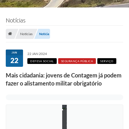
Notícias
Notícias
Notícia
JAN
22 JAN 2024
22
DEFESA SOCIAL
SEGURANÇA PÚBLICA
SERVIÇO
Mais cidadania: jovens de Contagem já podem
fazer o alistamento militar obrigatório
F
o
t
o
:
K
a
u