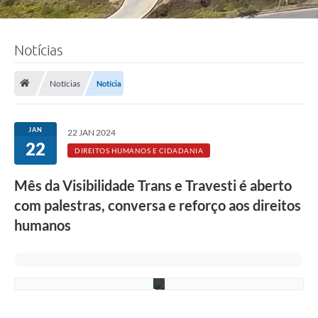
F
Notícias
o
t
o
Notícias
Notícia
:
J
a
n
JAN
22 JAN 2024
i
22
n
DIREITOS HUMANOS E CIDADANIA
e
M
Mês da Visibilidade Trans e Travesti é aberto
o
r
com palestras, conversa e reforço aos direitos
a
e
humanos
s
/
P
M
C