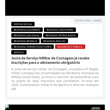
02 FEV 2026 - 09h00
DEFESA SOCIAL
REGIONAL ELDORADO
REGIONAL INDUSTRIAL
REGIONAL NACIONAL
REGIONAL PETROLANDIA
REGIONAL RESSACA
REGIONAL RIACHO
REGIONAL VARGEM DAS FLORES
SEGURANÇA PÚBLICA
SERVIÇO
Junta de Serviço Militar de Contagem já recebe
inscrições para o alistamento obrigatório
A Junta de Serviço Militar de Contagem, vinculada à 4ª Região
Militar e situada nas proximidades da Secretaria Municipal de
Defesa Social (Seds), já iniciou o período de alistamento para
os jovens do sexo masculino que completam 18 anos em
2026. O alistamento militar é obrigatório e deve ser realizado
até...