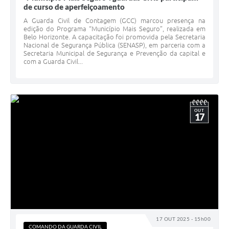
de curso de aperfeiçoamento
A Guarda Civil de Contagem (GCC) marcou presença na
edição do Programa “Município Mais Seguro”, realizada em
Belo Horizonte. A capacitação foi promovida pela Secretaria
Nacional de Segurança Pública (SENASP), em parceria com a
Secretaria Municipal de Segurança e Prevenção da capital e
com a Guarda Civil...
OUT
17
17 OUT 2025 - 15h00
COMANDO DA GUARDA CIVIL