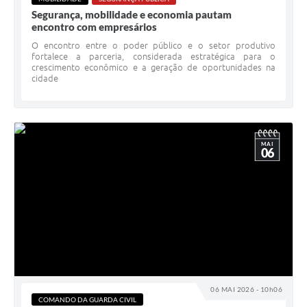
Segurança, mobilidade e economia pautam
encontro com empresários
O encontro entre o poder público e o setor produtivo
fortalece a parceria, considerada estratégica para o
crescimento econômico e a geração de oportunidades na
cidade
MAI
06
06 MAI 2026 - 10h06
COMANDO DA GUARDA CIVIL