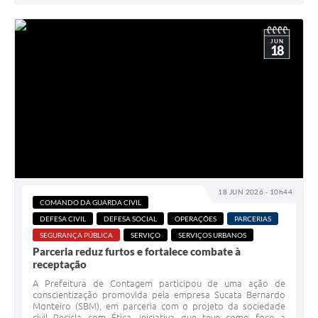
JUN
18
18 JUN 2026 - 10h44
COMANDO DA GUARDA CIVIL
DEFESA CIVIL
DEFESA SOCIAL
OPERAÇÕES
PARCERIAS
SEGURANÇA PÚBLICA
SERVIÇO
SERVIÇOS URBANOS
Parceria reduz furtos e fortalece combate à
receptação
A Prefeitura de Contagem participou de uma ação de
conscientização promovida pela empresa Sucata Bernardo
Monteiro (SBM), em parceria com o projeto da sociedade
civil Recicla com Ética, iniciativa que teve como foco a