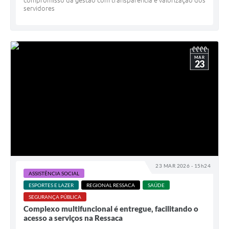
compromisso da gestão com transparência e valorização dos
servidores
MAR
23
23 MAR 2026 - 15h24
ASSISTÊNCIA SOCIAL
ESPORTES E LAZER
REGIONAL RESSACA
SAÚDE
SEGURANÇA PÚBLICA
Complexo multifuncional é entregue, facilitando o
acesso a serviços na Ressaca