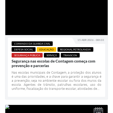
15 ABR 2026 - 08h10
COMANDO DA GUARDA CIVIL
DEFESA SOCIAL
EDUCAÇÃO
REGIONAL PETROLANDIA
SEGURANÇA PÚBLICA
SERVIÇO
TRANSCON
Segurança nas escolas de Contagem começa com
prevenção e parcerias
Nas escolas municipais de Contagem, a proteção dos alunos
é uma das prioridades, e a chave para garantir a segurança é
a prevenção; seja no ambiente escolar ou fora dos muros da
escola. Agentes de trânsito, patrulhas escolares, uso do
uniforme, fiscalização do transporte escolar, atividades de...
ABR