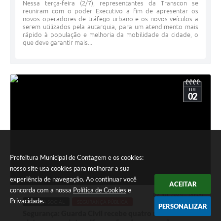
Nessa terça-feira (2/7), representantes da Transcon se
reuniram com o poder Executivo a fim de apresentar os
novos operadores de tráfego urbano e os novos veículos a
serem utilizados pela autarquia, para um atendimento mais
rápido à população e melhoria da mobilidade da cidade, o
que deve garantir mais...
JUL
02
Prefeitura Municipal de Contagem e os cookies:
nosso site usa cookies para melhorar a sua
experiência de navegação. Ao continuar você
ACEITAR
concorda com a nossa
Política de Cookies
e
02 JUL 2024 - 18h00
Privacidade
.
DEFESA SOCIAL
SEGURANÇA PÚBLICA
PERSONALIZAR
Segurança: Guarda Civil recebe quatro novas