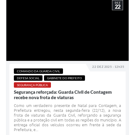
DEZ
22
22 DEZ 2025 - 12h35
COMANDO DA GUARDA CIVIL
DEFESA SOCIAL
GABINETE DO PREFEITO
SEGURANÇA PÚBLICA
Segurança reforçada: Guarda Civil de Contagem
recebe nova frota de viaturas
Como um verdadeiro presente de Natal para Contagem, a
Prefeitura entregou, nesta segunda-feira (22/12), a nova
frota de viaturas da Guarda Civil, reforçando a segurança
pública e a proteção civil em todas as regiões do município. A
entrega oficial dos veículos ocorreu em frente à sede da
Prefeitura, e...