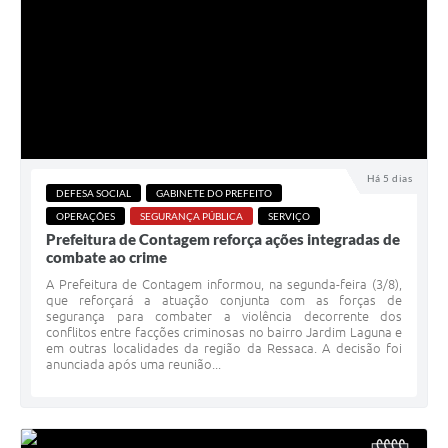
Há 5 dias
DEFESA SOCIAL
GABINETE DO PREFEITO
OPERAÇÕES
SEGURANÇA PÚBLICA
SERVIÇO
Prefeitura de Contagem reforça ações integradas de
combate ao crime
A Prefeitura de Contagem informou, na segunda-feira (3/8),
que reforçará a atuação conjunta com as forças de
segurança para combater a violência decorrente dos
conflitos entre facções criminosas no bairro Jardim Laguna e
em outras localidades da região da Ressaca. A decisão foi
anunciada após uma reunião...