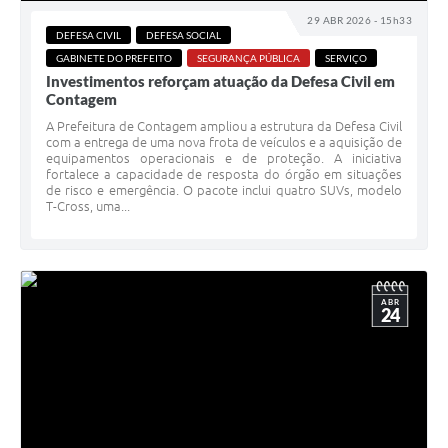
29 ABR 2026 - 15h33
DEFESA CIVIL
DEFESA SOCIAL
GABINETE DO PREFEITO
SEGURANÇA PÚBLICA
SERVIÇO
Investimentos reforçam atuação da Defesa Civil em
Contagem
A Prefeitura de Contagem ampliou a estrutura da Defesa Civil
com a entrega de uma nova frota de veículos e a aquisição de
equipamentos operacionais e de proteção. A iniciativa
fortalece a capacidade de resposta do órgão em situações
de risco e emergência. O pacote inclui quatro SUVs, modelo
T-Cross, uma...
ABR
24