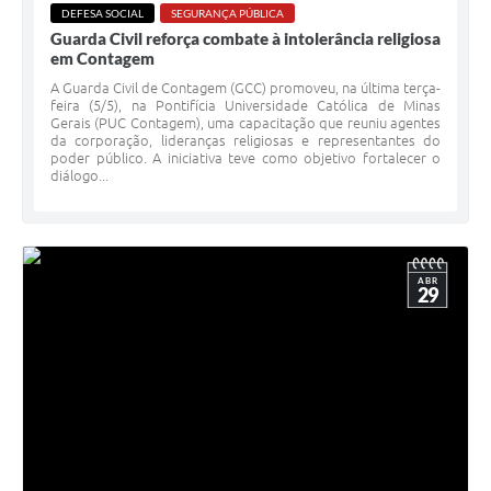
DEFESA SOCIAL
SEGURANÇA PÚBLICA
Guarda Civil reforça combate à intolerância religiosa
em Contagem
A Guarda Civil de Contagem (GCC) promoveu, na última terça-
feira (5/5), na Pontifícia Universidade Católica de Minas
Gerais (PUC Contagem), uma capacitação que reuniu agentes
da corporação, lideranças religiosas e representantes do
poder público. A iniciativa teve como objetivo fortalecer o
diálogo...
ABR
29