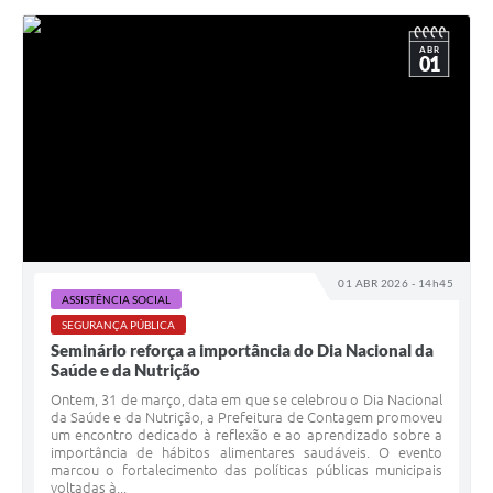
ABR
01
01 ABR 2026 - 14h45
ASSISTÊNCIA SOCIAL
SEGURANÇA PÚBLICA
Seminário reforça a importância do Dia Nacional da
Saúde e da Nutrição
Ontem, 31 de março, data em que se celebrou o Dia Nacional
da Saúde e da Nutrição, a Prefeitura de Contagem promoveu
um encontro dedicado à reflexão e ao aprendizado sobre a
importância de hábitos alimentares saudáveis. O evento
marcou o fortalecimento das políticas públicas municipais
voltadas à...