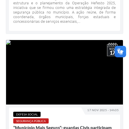
estrutura e o planejamento da Operação Hefesto 2025,
iniciativa que se firmou como uma estratégia integrada de
segurança pública no município. A ação reúne, de forma
coordenada, órgãos municipais, forças estaduais e
concessionárias de serviços essenciais,...
NOV
17
17 NOV 2025 - 14h35
DEFESA SOCIAL
SEGURANÇA PÚBLICA
“Município Mais Seguro”: guardas Civis participam