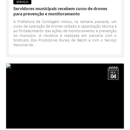
SERVIÇO
Servidores municipais recebem curso de drones
para prevenção e monitoramento
A Prefeitura de Contagem iniciou, na semana passada, um
curso de operação de drones voltado à capacitação técnica e
ao fortalecimento das ações de monitoramento e prevenção
no município. A iniciativa é realizada em parceria com o
Sindicato dos Produtores Rurais de Betim e com o Serviço
Nacional de...
FEV
04