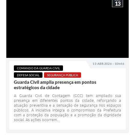
13
13 ABR 2026 - 10h46
COMANDO DA GUARDA CIVIL
DEFESA SOCIAL
SEGURANÇA PÚBLICA
Guarda Civil amplia presença em pontos
estratégicos da cidade
A Guarda Civil de Contagem (GCC) tem ampliado sua
presença em diferentes pontos da cidade, reforçando a
atuação preventiva e a sensação de segurança nos espaços
públicos. A iniciativa integra o compromisso da Prefeitura
com a proteção da população e a promoção da dignidade
social. As ações ocorrem...