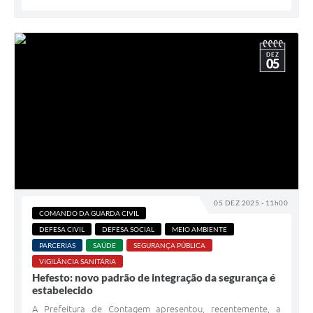
DEZ
05
05 DEZ 2025 - 11h00
COMANDO DA GUARDA CIVIL
DEFESA CIVIL
DEFESA SOCIAL
MEIO AMBIENTE
PARCERIAS
SAÚDE
SEGURANÇA PÚBLICA
VIGILÂNCIA SANITÁRIA
Hefesto: novo padrão de integração da segurança é
estabelecido
A Prefeitura de Contagem apresentou, recentemente, a