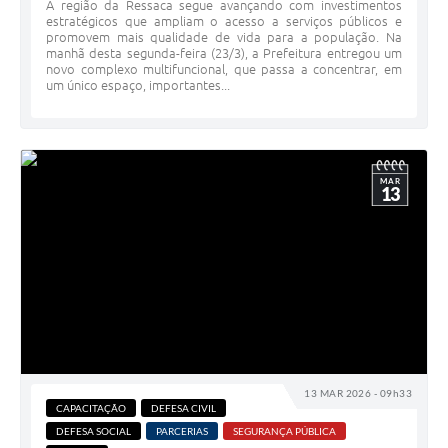
A região da Ressaca segue avançando com investimentos
estratégicos que ampliam o acesso a serviços públicos e
promovem mais qualidade de vida para a população. Na
manhã desta segunda-feira (23/3), a Prefeitura entregou um
novo complexo multifuncional, que passa a concentrar, em
um único espaço, importantes...
MAR
13
13 MAR 2026 - 09h33
CAPACITAÇÃO
DEFESA CIVIL
DEFESA SOCIAL
PARCERIAS
SEGURANÇA PÚBLICA