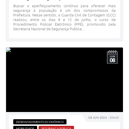
Buscar o aperfeiçoamento contínuo para oferecer mais
segurança à população é um dos compromissos da
Prefeitura. Nesse sentido, a Guarda Civil de Contagem (GCC)
realizou, entre os dias 8 e 12 de junho, o curso de
Procedimento Policial Eletrônico (PPE), promovido pela
Secretaria Nacional de Segurança Pública...
JUN
08
08 JUN 2026 - 15h10
DESENVOLVIMENTO ECONÔMICO
MOBILIDADE
SEGURANÇA PÚBLICA