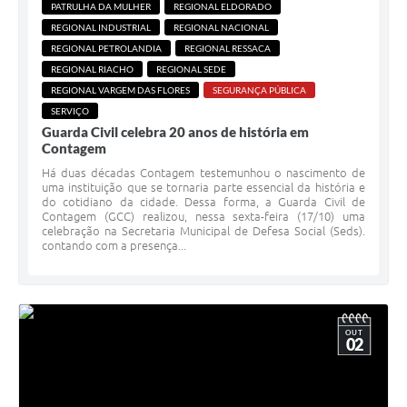
PATRULHA DA MULHER
REGIONAL ELDORADO
REGIONAL INDUSTRIAL
REGIONAL NACIONAL
REGIONAL PETROLANDIA
REGIONAL RESSACA
REGIONAL RIACHO
REGIONAL SEDE
REGIONAL VARGEM DAS FLORES
SEGURANÇA PÚBLICA
SERVIÇO
Guarda Civil celebra 20 anos de história em
Contagem
Há duas décadas Contagem testemunhou o nascimento de
uma instituição que se tornaria parte essencial da história e
do cotidiano da cidade. Dessa forma, a Guarda Civil de
Contagem (GCC) realizou, nessa sexta-feira (17/10) uma
celebração na Secretaria Municipal de Defesa Social (Seds).
contando com a presença...
OUT
02