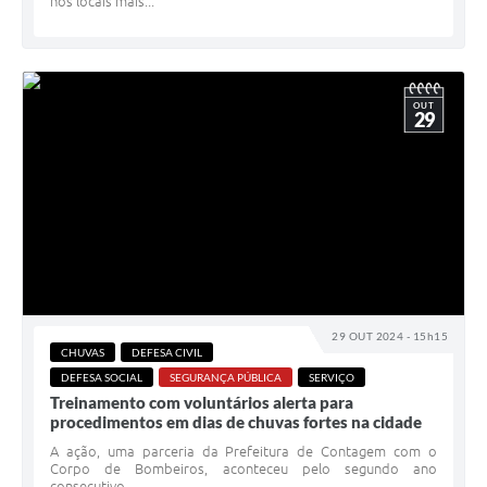
nos locais mais...
OUT
29
29 OUT 2024 - 15h15
CHUVAS
DEFESA CIVIL
DEFESA SOCIAL
SEGURANÇA PÚBLICA
SERVIÇO
Treinamento com voluntários alerta para
procedimentos em dias de chuvas fortes na cidade
A ação, uma parceria da Prefeitura de Contagem com o
Corpo de Bombeiros, aconteceu pelo segundo ano
consecutivo