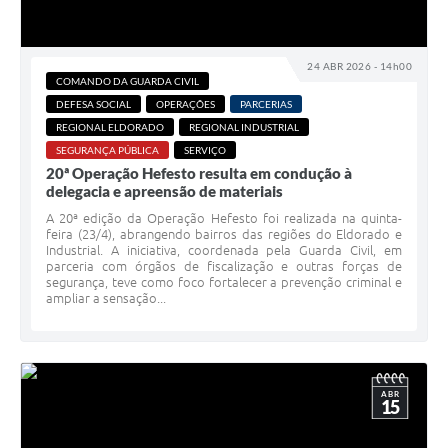
24 ABR 2026 - 14h00
COMANDO DA GUARDA CIVIL
DEFESA SOCIAL
OPERAÇÕES
PARCERIAS
REGIONAL ELDORADO
REGIONAL INDUSTRIAL
SEGURANÇA PÚBLICA
SERVIÇO
20ª Operação Hefesto resulta em condução à
delegacia e apreensão de materiais
A 20ª edição da Operação Hefesto foi realizada na quinta-
feira (23/4), abrangendo bairros das regiões do Eldorado e
Industrial. A iniciativa, coordenada pela Guarda Civil, em
parceria com órgãos de fiscalização e outras forças de
segurança, teve como foco fortalecer a prevenção criminal e
ampliar a sensação...
ABR
15