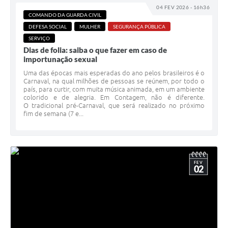
04 FEV 2026 - 16h36
COMANDO DA GUARDA CIVIL
DEFESA SOCIAL
MULHER
SEGURANÇA PÚBLICA
SERVIÇO
Dias de folia: saiba o que fazer em caso de
importunação sexual
Uma das épocas mais esperadas do ano pelos brasileiros é o
Carnaval, na qual milhões de pessoas se reúnem, por todo o
país, para curtir, com muita música animada, em um ambiente
colorido e de alegria. Em Contagem, não é diferente.
O tradicional pré-Carnaval, que será realizado no próximo
fim de semana (7 e...
FEV
02