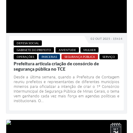
02 OUT 2025 - 15h14
DEFESA SOCIAL
GABINETE DO PREFEITO
JUVENTUDE
MULHER
OPERAÇÕES
PARCERIAS
SEGURANÇA PÚBLICA
SERVIÇO
Prefeitura articula criação de consórcio de
segurança pública no TCE
Desde a última semana, quando a Prefeitura de Contagem
reuniu prefeitos e representantes de diferentes municípios
mineiros para oficializar a intenção de criar o 1º Consórcio
Intermunicipal de Segurança Pública de Minas Gerais, o tema
vem ganhando cada vez mais força em agendas políticas e
institucionais. O...
SET