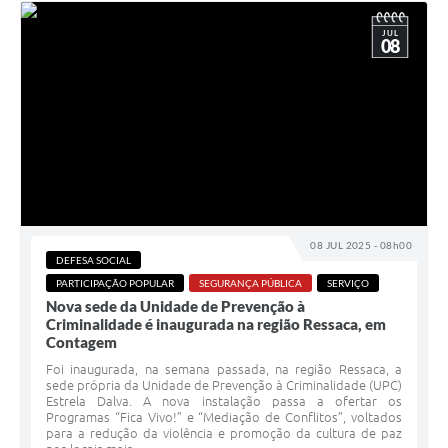
JUL
08
08 JUL 2025 - 08h00
DEFESA SOCIAL
PARTICIPAÇÃO POPULAR
SEGURANÇA PÚBLICA
SERVIÇO
Nova sede da Unidade de Prevenção à
Criminalidade é inaugurada na região Ressaca, em
Contagem
Foi inaugurada, na semana passada, na região Ressaca, a
sede própria da Unidade de Prevenção à Criminalidade (UPC)
Estrela Dalva. A nova instalação passa a ofertar os
Programas “Fica Vivo!” e “Mediação de Conflitos”, voltados
para a redução da violência e promoção da cultura de paz