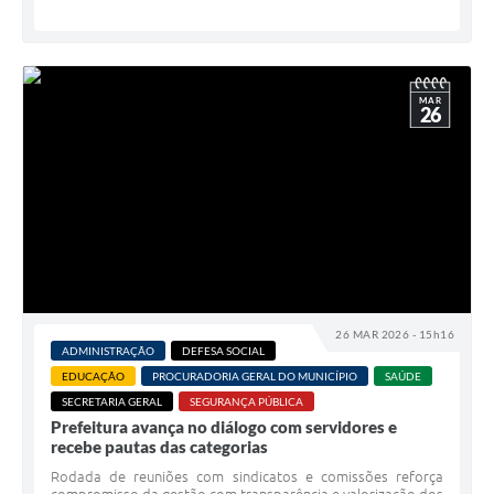
MAR
26
26 MAR 2026 - 15h16
ADMINISTRAÇÃO
DEFESA SOCIAL
EDUCAÇÃO
PROCURADORIA GERAL DO MUNICÍPIO
SAÚDE
SECRETARIA GERAL
SEGURANÇA PÚBLICA
Prefeitura avança no diálogo com servidores e
recebe pautas das categorias
Rodada de reuniões com sindicatos e comissões reforça