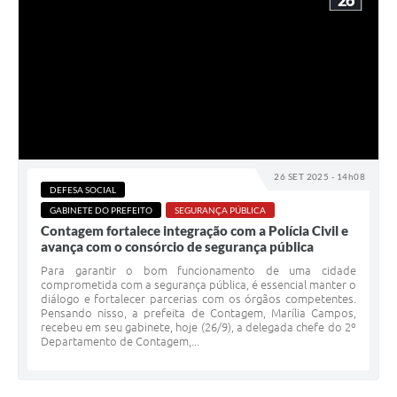
26
26 SET 2025 - 14h08
DEFESA SOCIAL
GABINETE DO PREFEITO
SEGURANÇA PÚBLICA
Contagem fortalece integração com a Polícia Civil e
avança com o consórcio de segurança pública
Para garantir o bom funcionamento de uma cidade
comprometida com a segurança pública, é essencial manter o
diálogo e fortalecer parcerias com os órgãos competentes.
Pensando nisso, a prefeita de Contagem, Marília Campos,
recebeu em seu gabinete, hoje (26/9), a delegada chefe do 2º
Departamento de Contagem,...