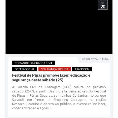
JUL
20
20 JUL 2026 - 11h04
COMANDO DA GUARDA CIVIL
DEFESA SOCIAL
SEGURANÇA PÚBLICA
TRANSCON
Festival de Pipas promove lazer, educação e
segurança neste sábado (25)
A Guarda Civil de Contagem (GCC) realiza, no próximo
sábado (25/7), a partir das 9h, a terceira edição do Festival
de Pipas – Férias Seguras, sem Linhas Cortantes, no parque
Sarandi, em frente ao Shopping Contagem, na região
Ressaca. Gratuito e aberto ao público, o evento reúne lazer,
conscientização e ações...