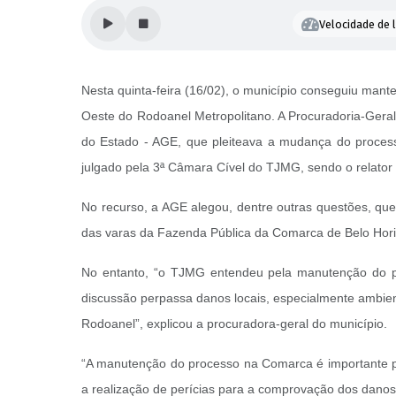
Velocidade de l
Nesta quinta-feira (16/02), o município conseguiu man
Oeste do Rodoanel Metropolitano. A Procuradoria-Geral 
do Estado - AGE, que pleiteava a mudança do proces
julgado pela 3ª Câmara Cível do TJMG, sendo o relator 
No recurso, a AGE alegou, dentre outras questões, qu
das varas da Fazenda Pública da Comarca de Belo Hor
No entanto, “o TJMG entendeu pela manutenção do p
discussão perpassa danos locais, especialmente ambient
Rodoanel”, explicou a procuradora-geral do município.
“A manutenção do processo na Comarca é importante pois
a realização de perícias para a comprovação dos dan