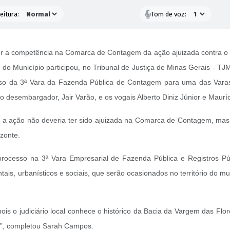
eitura:
Tom de voz:
ter a competência na Comarca de Contagem da ação ajuizada contra o
do Município participou, no Tribunal de Justiça de Minas Gerais - TJ
so da 3ª Vara da Fazenda Pública de Contagem para uma das Varas
o desembargador, Jair Varão, e os vogais Alberto Diniz Júnior e Maurí
e a ação não deveria ter sido ajuizada na Comarca de Contagem, mas,
izonte.
rocesso na 3ª Vara Empresarial de Fazenda Pública e Registros P
ais, urbanísticos e sociais, que serão ocasionados no território do
 o judiciário local conhece o histórico da Bacia da Vargem das Flore
os”, completou Sarah Campos.