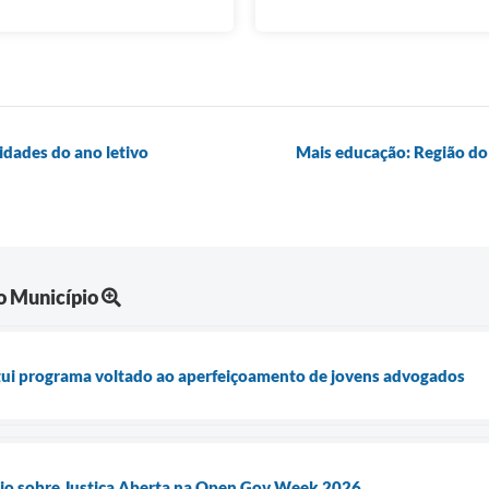
idades do ano letivo
Mais educação: Região do 
o Município
itui programa voltado ao aperfeiçoamento de jovens advogados
io sobre Justiça Aberta na Open Gov Week 2026