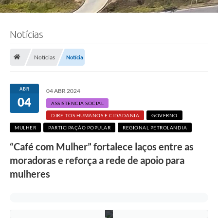
Notícias
F
o
Notícias
Notícia
t
o
:
J
ABR
h
04 ABR 2024
o
04
ASSISTÊNCIA SOCIAL
n
a
DIREITOS HUMANOS E CIDADANIA
GOVERNO
t
MULHER
PARTICIPAÇÃO POPULAR
REGIONAL PETROLANDIA
a
n
“Café com Mulher” fortalece laços entre as
O
t
moradoras e reforça a rede de apoio para
e
r
mulheres
o
/
P
M
C