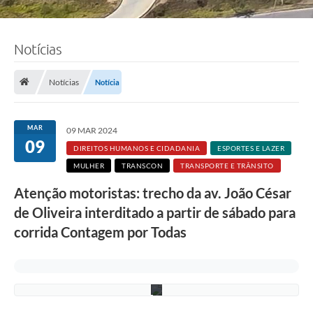
Notícias
F
o
t
Notícias
Notícia
o
:
J
a
MAR
09 MAR 2024
n
09
i
DIREITOS HUMANOS E CIDADANIA
ESPORTES E LAZER
n
MULHER
TRANSCON
TRANSPORTE E TRÂNSITO
e
M
Atenção motoristas: trecho da av. João César
o
r
de Oliveira interditado a partir de sábado para
a
e
corrida Contagem por Todas
s
/
P
M
C