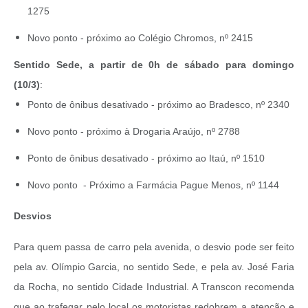
1275
Novo ponto - p
róximo ao Colégio Chromos, nº 2415
Sentido Sede, a partir de 0h de sábado para domingo
(10/3)
:
Ponto de ônibus desativado - p
róximo ao Bradesco, nº 2340
Novo ponto - p
róximo à Drogaria Araújo, nº 2788
Ponto de ônibus desativado - p
róximo ao Itaú, nº 1510
Novo ponto
-
Próximo a Farmácia Pague Menos, nº 1144
Desvios
Para quem passa de carro pela avenida, o desvio pode ser feito
pela av. Olímpio Garcia, no sentido Sede, e pela av. José Faria
da Rocha, no sentido Cidade Industrial. A Transcon recomenda
que ao trafegar pelo local os motoristas redobrem a atenção e